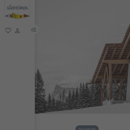
menu link
favorit
user link
Schutzhütte