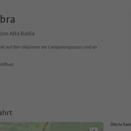
mbra
ion Alta Badia
rekt auf den Skipisten am Campolongopass und an
eöffnet.
ahrt
Ütia la Ta