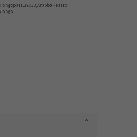
longopass,39033,Arabba - Passo
longo