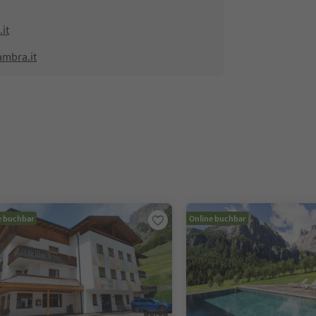
it
ambra.it
e buchbar
Online buchbar