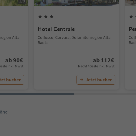
1
/
8
1
/
30
Hotel Centrale
Pe
region Alta
Colfosco, Corvara, Dolomitenregion Alta
Col
Badia
Bad
ab
90
€
ab
112
€
Gäste Inkl. MwSt.
Nacht / Gäste Inkl. MwSt.
tzt buchen
Jetzt buchen
Nähe