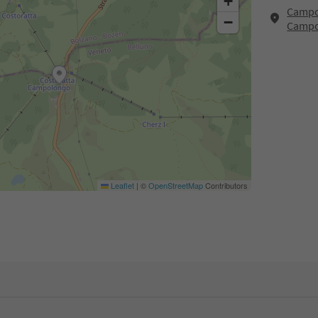
+
Campo
−
Campo
Leaflet
|
©
OpenStreetMap
Contributors