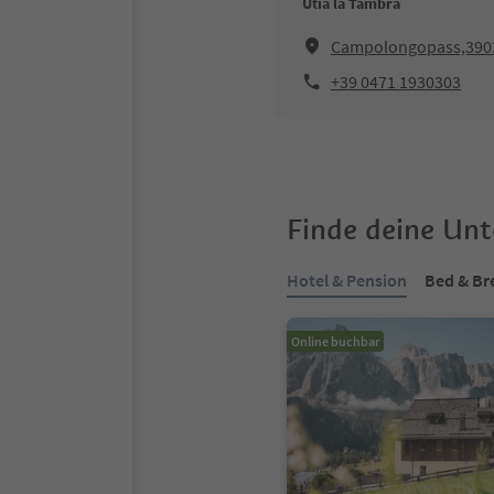
Ütia la Tambra
Campolongopass,3903
+39 0471 1930303
Finde deine Un
Hotel & Pension
Bed & Br
Online buchbar