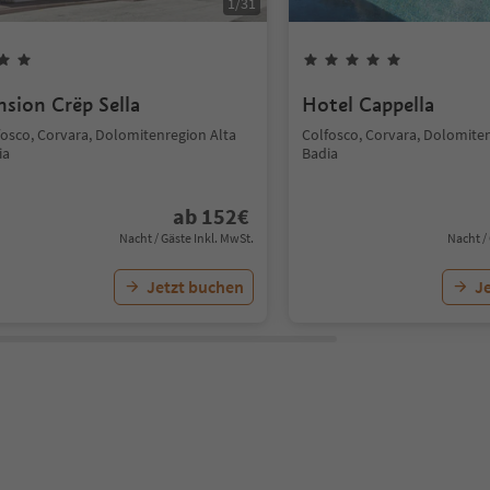
1
/
31
nsion Crëp Sella
Hotel Cappella
fosco, Corvara, Dolomitenregion Alta
Colfosco, Corvara, Dolomite
ia
Badia
ab
152
€
Nacht / Gäste Inkl. MwSt.
Nacht /
Jetzt buchen
J