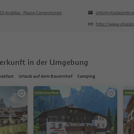
3,Arabba - Passo Campolongo
info@utialatambra.
http://www.utialat
terkunft in der Umgebung
eakfast
Urlaub auf dem Bauernhof
Camping
Online buchbar
Onlin