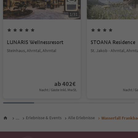
1
/
31
LUNARIS Wellnessresort
STOANA Residence
Steinhaus, Ahrntal, Ahrntal
St. Jakob - Ahrntal, Ahrnt
ab
402
€
Nacht / Gäste Inkl. MwSt.
Nacht / G
...
Erlebnisse & Events
Alle Erlebnisse
Wasserfall Frankba