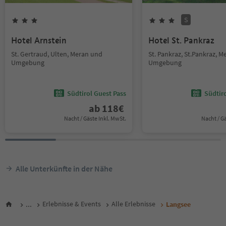
S
Hotel Arnstein
Hotel St. Pankraz
St. Gertraud, Ulten, Meran und
St. Pankraz, St.Pankraz, 
Umgebung
Umgebung
Südtirol Guest Pass
Südtir
ab
118
€
Nacht / Gäste Inkl. MwSt.
Nacht / G
Alle Unterkünfte in der Nähe
...
Erlebnisse & Events
Alle Erlebnisse
Langsee