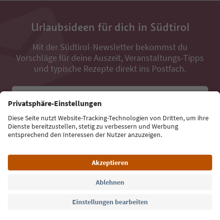
Urlaubsideen für dich in Südtirol
Mit der Südtirol-Newsletter bekommst du
Vorschläge für deine Auszeit, Veranstaltungs-Tipps
und typische Rezepte direkt ins Postfach.
E-Mail Adresse
Jetzt anmelden