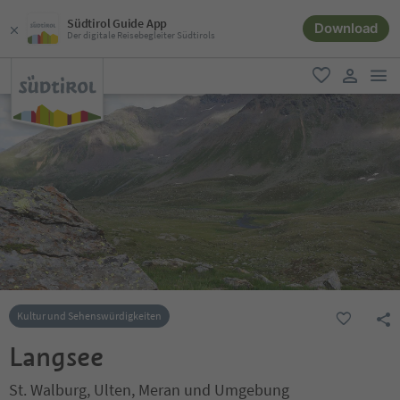
Südtirol Guide App
Download
Der digitale Reisebegleiter Südtirols
men
favorit
user lin
Kultur und Sehenswürdigkeiten
Langsee
St. Walburg, Ulten, Meran und Umgebung