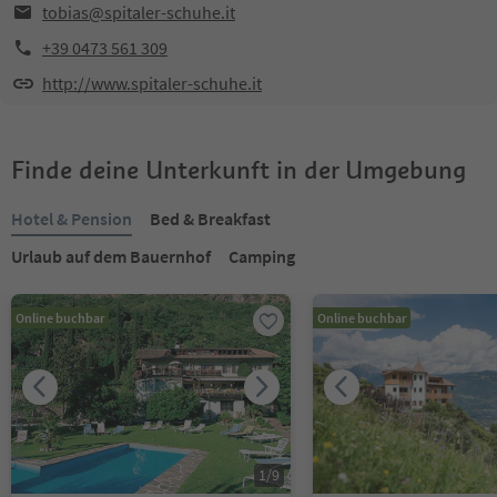
tobias@spitaler-schuhe.it
+39 0473 561 309
http://www.spitaler-schuhe.it
Finde deine Unterkunft in der Umgebung
Hotel & Pension
Bed & Breakfast
Urlaub auf dem Bauernhof
Camping
Online buchbar
Online buchbar
1
/
9