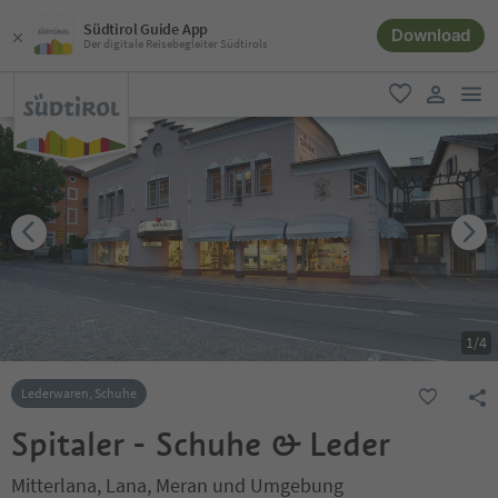
Südtirol Guide App
Download
Der digitale Reisebegleiter Südtirols
men
favorit
user lin
1
/
4
Lederwaren, Schuhe
Spitaler - Schuhe & Leder
Mitterlana, Lana, Meran und Umgebung