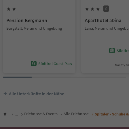
S
Pension Bergmann
Aparthotel abinà
Burgstall, Meran und Umgebung
Lana, Meran und Umgebu
Südtir
Südtirol Guest Pass
Nacht / G
Alle Unterkünfte in der Nähe
...
Erlebnisse & Events
Alle Erlebnisse
Spitaler - Schuhe &