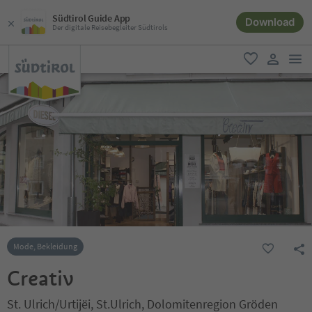
Südtirol Guide App
Download
Der digitale Reisebegleiter Südtirols
men
favorit
user lin
Mode, Bekleidung
Creativ
St. Ulrich/Urtijëi, St.Ulrich, Dolomitenregion Gröden