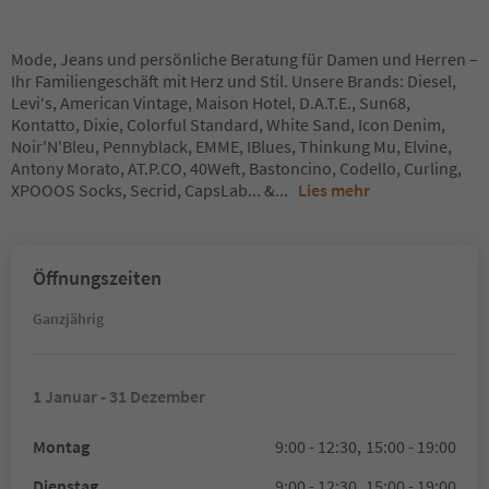
Mode, Jeans und persönliche Beratung für Damen und Herren –
Ihr Familiengeschäft mit Herz und Stil. Unsere Brands: Diesel,
Levi‘s, American Vintage, Maison Hotel, D.A.T.E., Sun68,
Kontatto, Dixie, Colorful Standard, White Sand, Icon Denim,
Noir'N'Bleu, Pennyblack, EMME, IBlues, Thinkung Mu, Elvine,
Antony Morato, AT.P.CO, 40Weft, Bastoncino, Codello, Curling,
XPOOOS Socks, Secrid, CapsLab... &
...
Lies mehr
Öffnungszeiten
Ganzjährig
1 Januar - 31 Dezember
Montag
9:00 - 12:30,
15:00 - 19:00
Dienstag
9:00 - 12:30,
15:00 - 19:00