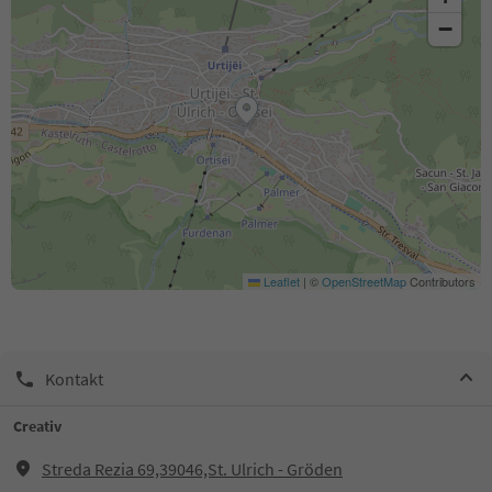
−
Leaflet
|
©
OpenStreetMap
Contributors
Kontakt
Creativ
Streda Rezia 69,39046,St. Ulrich - Gröden