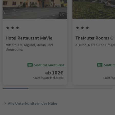
1
/
7
Hotel Restaurant MaVie
Thalguter Rooms & 
Mitterplars, Algund, Meran und
Algund, Meran und Umge
Umgebung
Südtirol Guest Pass
Südtir
ab
102
€
Nacht / Gäste Inkl. MwSt.
Nacht / G
Alle Unterkünfte in der Nähe