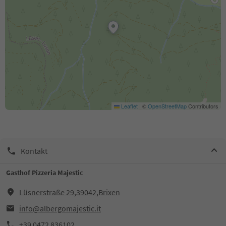
Leaflet
|
©
OpenStreetMap
Contributors
Kontakt
Gasthof Pizzeria Majestic
Lüsnerstraße 29,39042,Brixen
info@albergomajestic.it
+39 0472 836102