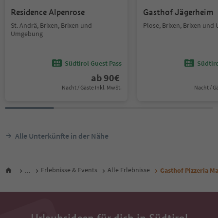
Residence Alpenrose
Gasthof Jägerheim
St. Andrä, Brixen, Brixen und
Plose, Brixen, Brixen un
Umgebung
Südtirol Guest Pass
Südtir
ab
90
€
Nacht / Gäste Inkl. MwSt.
Nacht / G
Alle Unterkünfte in der Nähe
...
Erlebnisse & Events
Alle Erlebnisse
Gasthof Pizzeria Ma
Urlaubsideen für dich in Südtirol