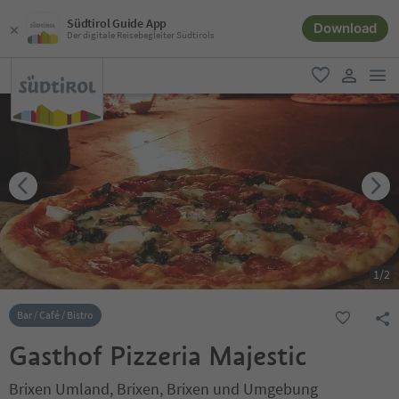
Südtirol Guide App
Download
Der digitale Reisebegleiter Südtirols
men
favorit
user lin
1
/
2
Bar / Café / Bistro
Gasthof Pizzeria Majestic
Brixen Umland, Brixen, Brixen und Umgebung