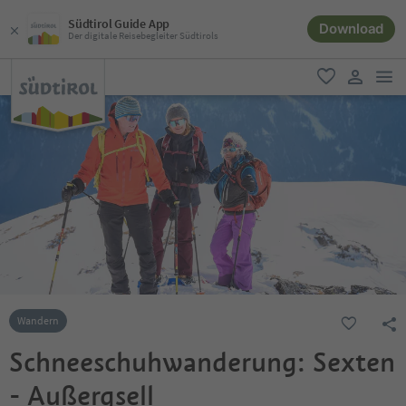
Südtirol Guide App
Download
Der digitale Reisebegleiter Südtirols
men
favorit
user lin
Wandern
Schneeschuhwanderung: Sexten
- Außergsell