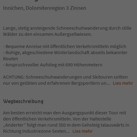
Innichen, Dolomitenregion 3 Zinnen
Lange, stetig ansteigende Schneeschuhwanderung durch stille
Wälder zu den einsamen Außergsellwiesen.
- Bequeme Anreise mit öffentlichen Verkehrsmitteln möglich
- Ruhige, abgeschiedene Winterlandschaft abseits bekannter
Routen
- Anspruchsvoller Aufstieg mit 690 Höhenmetern
ACHTUNG: Schneeschuhwanderungen und Skitouren sollten
nur von geübten und erfahrenen Bergsportlern un
...
Lies mehr
Wegbeschreibung
Am besten erreicht man den Ausgangspunkt dieser Tour mit
den öffentlichen Verkehrsmitteln. Von der Haltestelle
„Anderter“ folgt man rund 350 m dem Gehsteig talauswärts in
Richtung Industriezone Sexten
...
Lies mehr