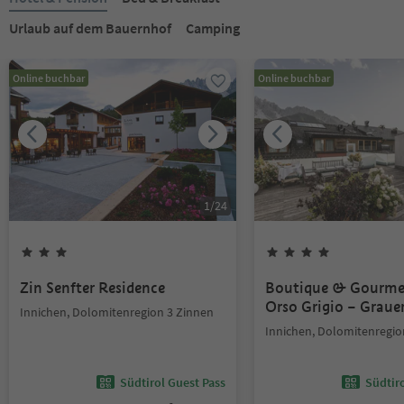
Urlaub auf dem Bauernhof
Camping
Online buchbar
Online buchbar
1
/
24
Zin Senfter Residence
Boutique & Gourme
Orso Grigio – Graue
Innichen, Dolomitenregion 3 Zinnen
Innichen, Dolomitenregio
Südtirol Guest Pass
Südtir