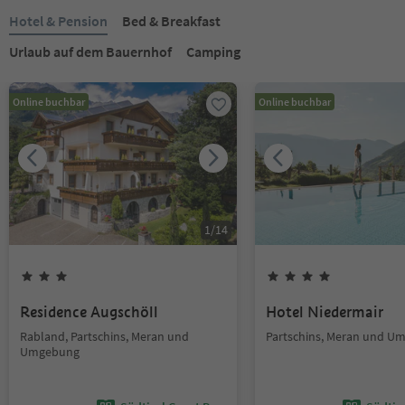
Hotel & Pension
Bed & Breakfast
Urlaub auf dem Bauernhof
Camping
Online buchbar
Online buchbar
1
/
14
Residence Augschöll
Hotel Niedermair
Rabland, Partschins, Meran und
Partschins, Meran und U
Umgebung