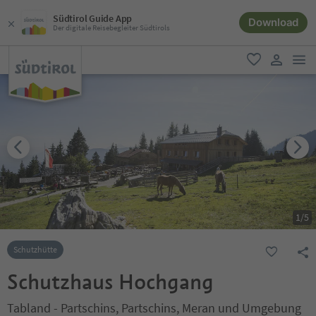
Südtirol Guide App
Download
Der digitale Reisebegleiter Südtirols
men
favorit
user lin
1
/
5
Schutzhütte
Schutzhaus Hochgang
Tabland - Partschins, Partschins, Meran und Umgebung