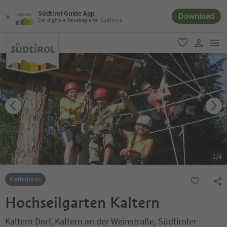
Südtirol Guide App
Download
Der digitale Reisebegleiter Südtirols
men
favorit
user lin
1
/
4
Kletterparks
Hochseilgarten Kaltern
Kaltern Dorf, Kaltern an der Weinstraße, Südtiroler