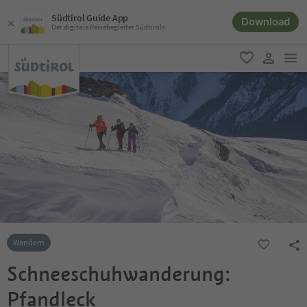
Südtirol Guide App
Download
Der digitale Reisebegleiter Südtirols
men
favorit
user lin
Wandern
Schneeschuhwanderung:
Pfandleck