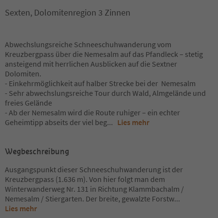
Sexten, Dolomitenregion 3 Zinnen
Abwechslungsreiche Schneeschuhwanderung vom
Kreuzbergpass über die Nemesalm auf das Pfandleck – stetig
ansteigend mit herrlichen Ausblicken auf die Sextner
Dolomiten.
- Einkehrmöglichkeit auf halber Strecke bei der Nemesalm
- Sehr abwechslungsreiche Tour durch Wald, Almgelände und
freies Gelände
- Ab der Nemesalm wird die Route ruhiger – ein echter
Geheimtipp abseits der viel beg
...
Lies mehr
Wegbeschreibung
Ausgangspunkt dieser Schneeschuhwanderung ist der
Kreuzbergpass (1.636 m). Von hier folgt man dem
Winterwanderweg Nr. 131 in Richtung Klammbachalm /
Nemesalm / Stiergarten. Der breite, gewalzte Forstw
...
Lies mehr