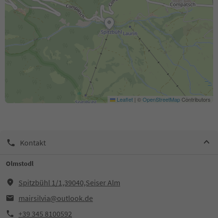
Leaflet
|
©
OpenStreetMap
Contributors
Kontakt
Olmstodl
Spitzbühl 1/1,39040,Seiser Alm
mairsilvia@outlook.de
+39 345 8100592