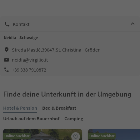
Kontakt
Neidia - Schwaige
Streda Mastlé,39047,St. Christina - Gröden
neidia@virgilio.it
+39 338 7910872
Finde deine Unterkunft in der Umgebung
Hotel & Pension
Bed & Breakfast
Urlaub auf dem Bauernhof
Camping
Online buchbar
Online buchbar