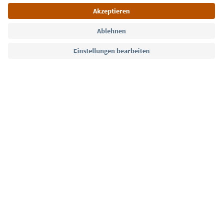
Sprache: Deutsch
Südtirol Guide App
FAQ
Kontakt
Presse
MICE
Datenschutzerklärung
AGB
Impressum
Cookie Policy
Film commission
Über uns
Zugänglichkeitserklärung
Südtirol B2B