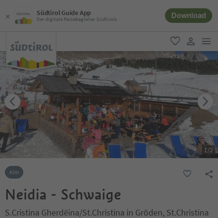
Südtirol Guide App
Download
Der digitale Reisebegleiter Südtirols
men
favorit
user lin
1
/
2
Alm
Neidia - Schwaige
S.Cristina Gherdëina/St.Christina in Gröden, St.Christina