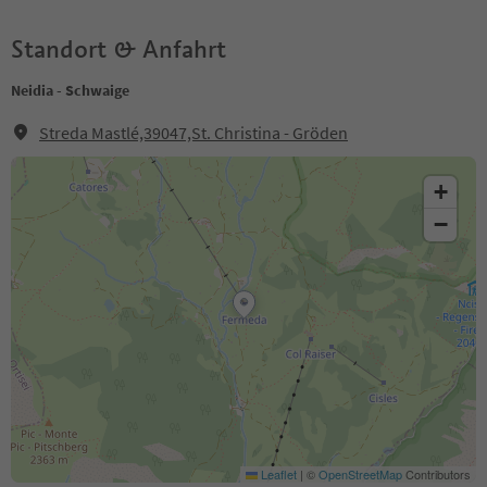
Standort & Anfahrt
Neidia - Schwaige
Streda Mastlé,39047,St. Christina - Gröden
+
−
Leaflet
|
©
OpenStreetMap
Contributors