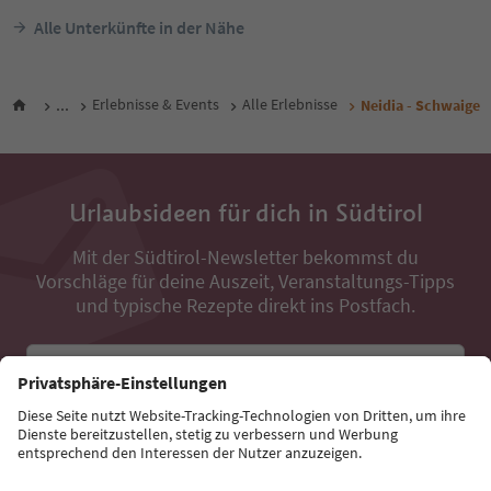
Alle Unterkünfte in der Nähe
...
Erlebnisse & Events
Alle Erlebnisse
Neidia - Schwaige
Urlaubsideen für dich in Südtirol
Mit der Südtirol-Newsletter bekommst du
Vorschläge für deine Auszeit, Veranstaltungs-Tipps
und typische Rezepte direkt ins Postfach.
E-Mail Adresse
Jetzt anmelden