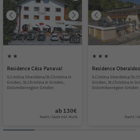
1
/
10
Residence Cësa Panaval
Residence Oberaldos
S.Cristina Gherdëina/St.Christina in
S.Cristina Gherdëina/St.Ch
Gröden, St.Christina in Gröden,
Gröden, St.Christina in G
Dolomitenregion Gröden
Dolomitenregion Gröden
ab
130
€
Nacht / Gäste Inkl. MwSt.
Nacht / G