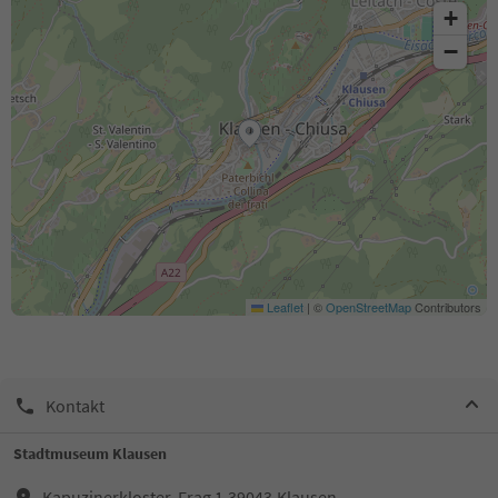
+
−
Leaflet
|
©
OpenStreetMap
Contributors
Kontakt
Stadtmuseum Klausen
Kapuzinerkloster, Frag 1,39043,Klausen