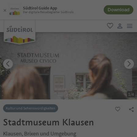
Südtirol Guide App
Download
Der digitale Reisebegleiter Südtirols
men
favorit
user lin
1
/
4
Kultur und Sehenswürdigkeiten
Stadtmuseum Klausen
Klausen, Brixen und Umgebung