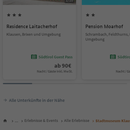
1
/
10
Residence Laitacherhof
Pension Moarhof
Klausen, Brixen und Umgebung
Schrambach, Feldthurns, 
Umgebung
Südtirol Guest Pass
Südtir
ab
90
€
Nacht / Gäste Inkl. MwSt.
Nacht / G
Alle Unterkünfte in der Nähe
...
Erlebnisse & Events
Alle Erlebnisse
Stadtmuseum Klau