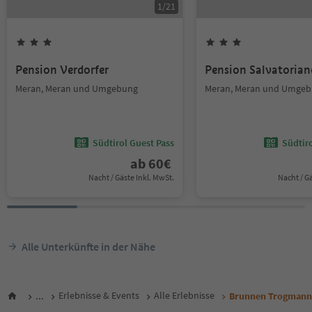
1
/
21
Pension Verdorfer
Pension Salvatorian
Meran, Meran und Umgebung
Meran, Meran und Umge
Südtirol Guest Pass
Südtir
ab
60
€
Nacht / Gäste Inkl. MwSt.
Nacht / G
Alle Unterkünfte in der Nähe
...
Erlebnisse & Events
Alle Erlebnisse
Brunnen Trogmann