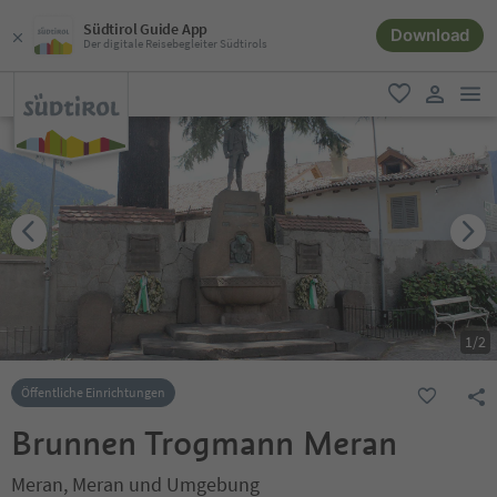
Südtirol Guide App
Download
Der digitale Reisebegleiter Südtirols
men
favorit
user lin
1
/
2
Öffentliche Einrichtungen
Brunnen Trogmann Meran
Meran, Meran und Umgebung