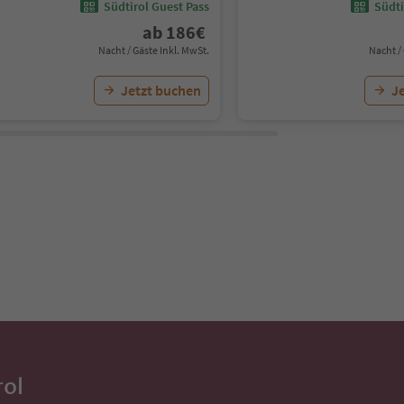
Südtirol Guest Pass
Südti
ab
186
€
Nacht / Gäste Inkl. MwSt.
Nacht /
Jetzt buchen
J
rol