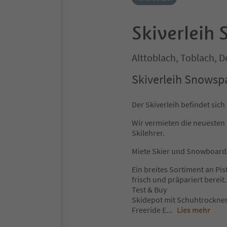
Skiverleih
Alttoblach, Toblach, 
Skiverleih Snowsp
Der Skiverleih befindet sich
Wir vermieten die neuesten
Skilehrer.
Miete Skier und Snowboards
Ein breites Sortiment an Pis
frisch und präpariert bereit.
Test & Buy
Skidepot mit Schuhtrockne
Freeride E
...
Lies mehr