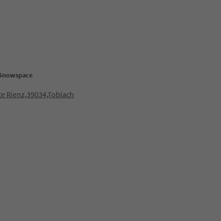
 Snowspace
te Rienz,39034,Toblach