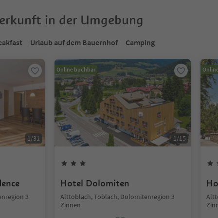
terkunft in der Umgebung
eakfast
Urlaub auf dem Bauernhof
Camping
Online buchbar
Onlin
1
/
31
1
/
15
dence
Hotel Dolomiten
Ho
enregion 3
Alttoblach, Toblach, Dolomitenregion 3
Alt
Zinnen
Zin