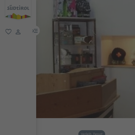
menu link
favorit
user link
Verleih, Depot