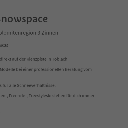
 Snowspace
Dolomitenregion 3 Zinnen
ace
 direkt auf der Rienzpiste in Toblach.
 Modelle bei einer professionellen Beratung vom
 für alle Schneeverhältnisse.
ten-, Freeride-, Freestyleski stehen für dich immer
r