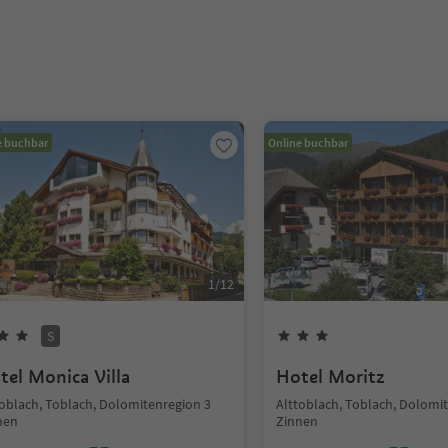
e buchbar
Online buchbar
1
/
12
S
tel Monica Villa
Hotel Moritz
toblach, Toblach, Dolomitenregion 3
Alttoblach, Toblach, Dolomi
nen
Zinnen