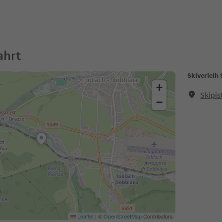
ahrt
Skiverleih
+
Skipis
−
Leaflet
|
©
OpenStreetMap
Contributors