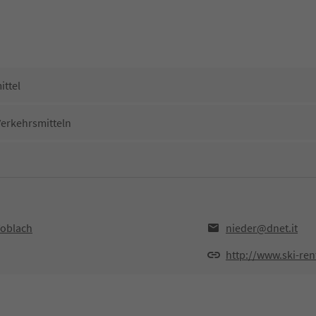
ittel
Verkehrsmitteln
Toblach
nieder@dnet.it
http://www.ski-rent