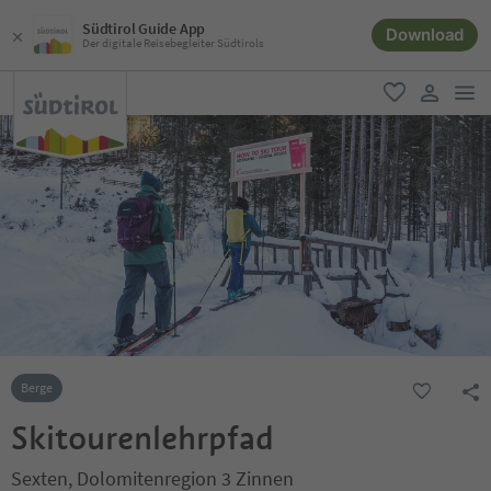
Südtirol Guide App
Download
Der digitale Reisebegleiter Südtirols
men
favorit
user lin
Berge
Skitourenlehrpfad
Sexten, Dolomitenregion 3 Zinnen