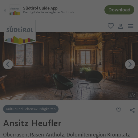
Südtirol Guide App
Download
Der digitale Reisebegleiter Südtirols
men
favorit
user lin
1
/
2
Kultur und Sehenswürdigkeiten
Ansitz Heufler
Oberrasen, Rasen-Antholz, Dolomitenregion Kronplatz