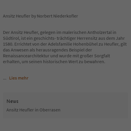
Ansitz Heufler by Norbert Niederkofler
Der Ansitz Heufler, gelegen im malerischen Antholzertal in
Südtirol, ist ein geschichts- trächtiger Herrensitz aus dem Jahr
1580. Errichtet von der Adelsfamilie Hohenbühel zu Heufler, gilt
das Anwesen als herausragendes Beispiel der
Renaissancearchitektur und wurde mit großer Sorgfalt
erhalten, um seinen historischen Wert zu bewahren.
...
Lies mehr
News
Ansitz Heufler in Oberrasen