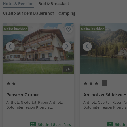
Hotel & Pension
Bed & Breakfast
Urlaub auf dem Bauernhof
Camping
Online buchbar
Online buchbar
1
/
18
S
Pension Gruber
Antholzer Wildsee 
Antholz-Niedertal, Rasen-Antholz,
Antholz-Obertal, Rasen-A
Dolomitenregion Kronplatz
Dolomitenregion Kronpla
Südtirol Guest Pass
Südtir