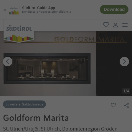
Südtirol Guide App
Download
Der digitale Reisebegleiter Südtirols
men
favorit
user lin
1
/
4
Juweliere, Goldschmiede
Goldform Marita
St. Ulrich/Urtijëi, St.Ulrich, Dolomitenregion Gröden