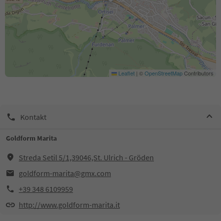
Leaflet
|
©
OpenStreetMap
Contributors
Kontakt
Goldform Marita
Streda Setil 5/1,39046,St. Ulrich - Gröden
goldform-marita@gmx.com
+39 348 6109959
http://www.goldform-marita.it