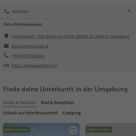
Kontakt
Picio Pré Restaurant
Furkelpass - Prè da Peres-Piste,39030,St. Vigil in Enneberg
piciopre@tiscali.it
+39 0474 501631
http://www.piciopre.it
Finde deine Unterkunft in der Umgebung
Hotel & Pension
Bed & Breakfast
Urlaub auf dem Bauernhof
Camping
Online buchbar
Online buchbar