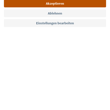
Sprache: Deutsch
Südtirol Guide App
FAQ
Kontakt
Presse
MICE
Datenschutzerklärung
AGB
Impressum
Cookie Policy
Film commission
Über uns
Zugänglichkeitserklärung
Südtirol B2B