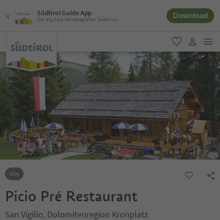
Südtirol Guide App
Download
Der digitale Reisebegleiter Südtirols
men
favorit
user lin
Alm
Picio Pré Restaurant
San Vigilio, Dolomitenregion Kronplatz