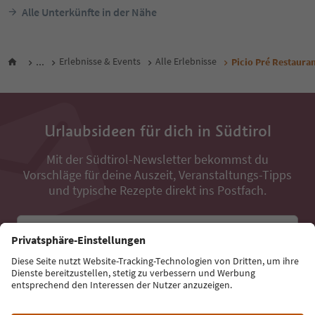
Alle Unterkünfte in der Nähe
...
Erlebnisse & Events
Alle Erlebnisse
Picio Pré Restaura
Urlaubsideen für dich in Südtirol
Mit der Südtirol-Newsletter bekommst du
Vorschläge für deine Auszeit, Veranstaltungs-Tipps
und typische Rezepte direkt ins Postfach.
E-Mail Adresse
Jetzt anmelden