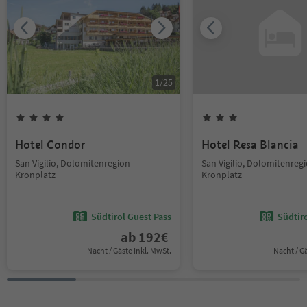
1
/
25
Hotel Condor
Hotel Resa Blancia
San Vigilio, Dolomitenregion
San Vigilio, Dolomitenreg
Kronplatz
Kronplatz
Südtirol Guest Pass
Südtir
ab
192
€
Nacht / Gäste Inkl. MwSt.
Nacht / G