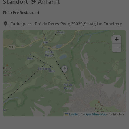
Standort & Anfahrt
Picio Pré Restaurant
Furkelpass - Prè da Peres-Piste,39030,St. Vigil in Enneberg
+
−
Leaflet
|
©
OpenStreetMap
Contributors