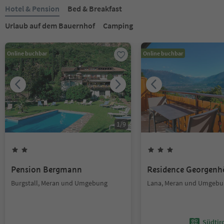
Hotel & Pension
Bed & Breakfast
Urlaub auf dem Bauernhof
Camping
Online buchbar
Online buchbar
1
/
9
Pension Bergmann
Residence Georgenh
Burgstall, Meran und Umgebung
Lana, Meran und Umgebu
Südtir