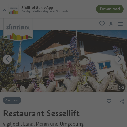
Südtirol Guide App
Download
Der digitale Reisebegleiter Südtirols
men
favorit
user lin
1
/
2
Gasthaus
Restaurant Sessellift
Vigiljoch, Lana, Meran und Umgebung