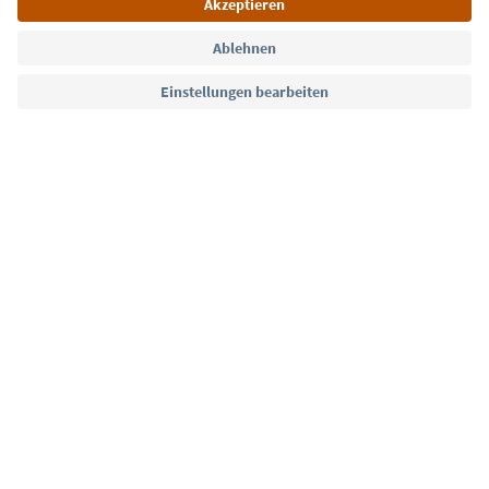
Sprache: Deutsch
Südtirol Guide App
FAQ
Kontakt
Presse
MICE
Datenschutzerklärung
AGB
Impressum
Cookie Policy
Film commission
Über uns
Zugänglichkeitserklärung
Südtirol B2B