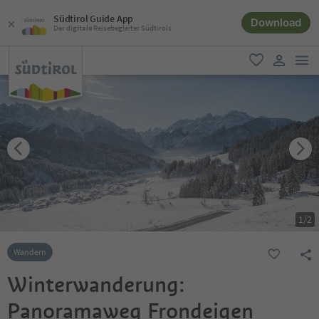
Südtirol Guide App
Download
Der digitale Reisebegleiter Südtirols
men
favorit
user lin
1
/
2
Wandern
Winterwanderung:
Panoramaweg Frondeigen