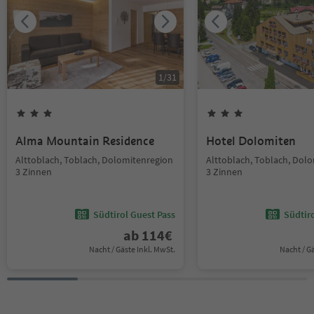
1
/
31
Alma Mountain Residence
Hotel Dolomiten
Alttoblach, Toblach, Dolomitenregion
Alttoblach, Toblach, Dol
3 Zinnen
3 Zinnen
Südtirol Guest Pass
Südtir
ab
114
€
Nacht / Gäste Inkl. MwSt.
Nacht / G