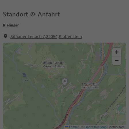
Standort & Anfahrt
Rielinger
Siffianer Leitach 7,39054,Klobenstein
+
−
Leaflet
|
©
OpenStreetMap
Contributors