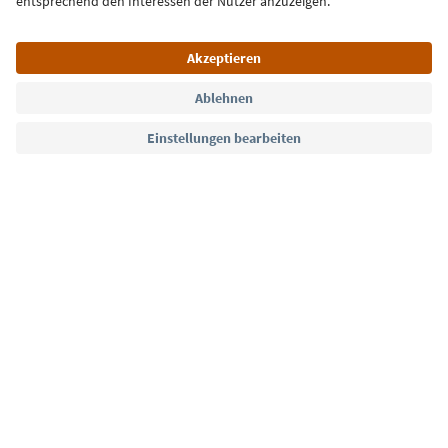
Sprache: Deutsch
Südtirol Guide App
FAQ
Kontakt
Presse
MICE
Datenschutzerklärung
AGB
Impressum
Cookie Policy
Film commission
Über uns