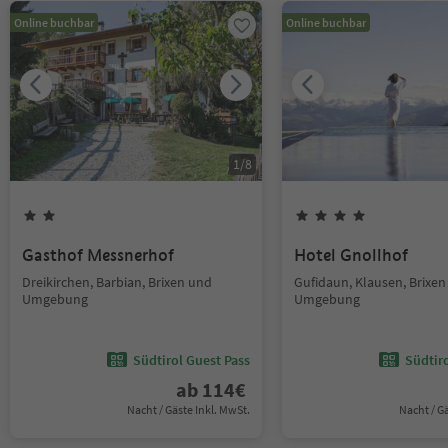
Online buchbar
Online buchbar
1
/
8
Gasthof Messnerhof
Hotel Gnollhof
Dreikirchen, Barbian, Brixen und
Gufidaun, Klausen, Brixe
Umgebung
Umgebung
Südtirol Guest Pass
Südtir
ab
114
€
Nacht / Gäste Inkl. MwSt.
Nacht / G