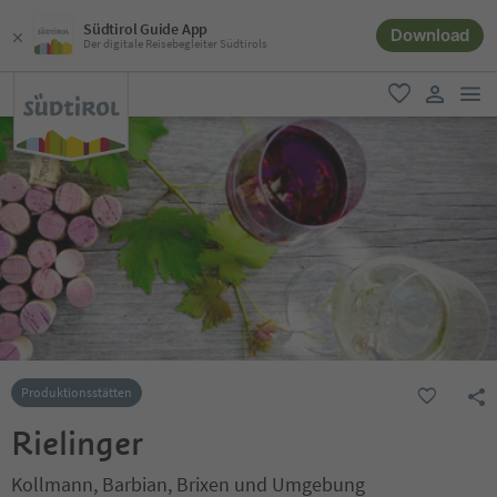
Südtirol Guide App
Download
Der digitale Reisebegleiter Südtirols
men
favorit
user lin
Produktionsstätten
Rielinger
Kollmann, Barbian, Brixen und Umgebung