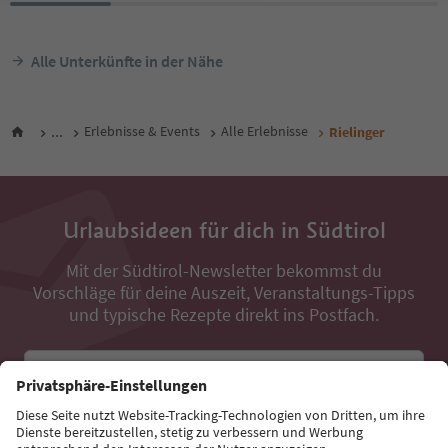
Alle Unterkünfte in der Nähe
...
Erlebnisse & Events
Alle Erlebnisse
Rielinger
Urlaubsideen für dich in Südtirol
Mit der Südtirol-Newsletter bekommst du
Vorschläge für deine Auszeit, Veranstaltungs-Tipps
und typische Rezepte direkt ins Postfach.
E-Mail Adresse
Jetzt anmelden