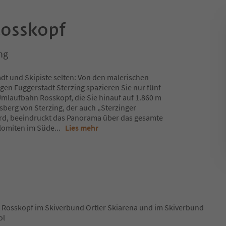
Rosskopf
ng
adt und Skipiste selten: Von den malerischen
en Fuggerstadt Sterzing spazieren Sie nur fünf
Umlaufbahn Rosskopf, die Sie hinauf auf 1.860 m
berg von Sterzing, der auch „Sterzinger
rd, beeindruckt das Panorama über das gesamte
lomiten im Süde
...
Lies mehr
t Rosskopf im Skiverbund Ortler Skiarena und im Skiverbund
ol