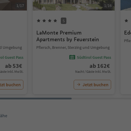
1
/
17
1
/
16
S
LaMonte Premium
Ed
Apartments by Feuerstein
Pfl
und Umgebung
Pflersch, Brenner, Sterzing und Umgebung
ol Guest Pass
Südtirol Guest Pass
ab
53
€
ab
162
€
Gäste Inkl. MwSt.
Nacht / Gäste Inkl. MwSt.
tzt buchen
Jetzt buchen
Nähe