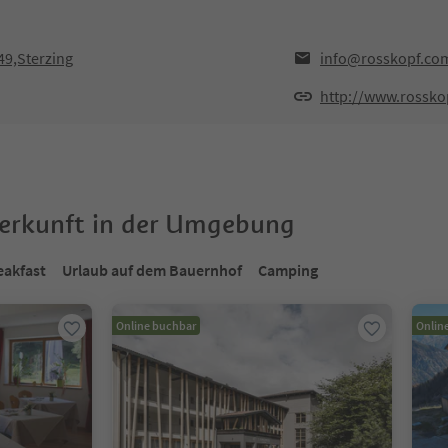
49,Sterzing
info@rosskopf.co
http://www.rossko
terkunft in der Umgebung
eakfast
Urlaub auf dem Bauernhof
Camping
Online buchbar
Onlin