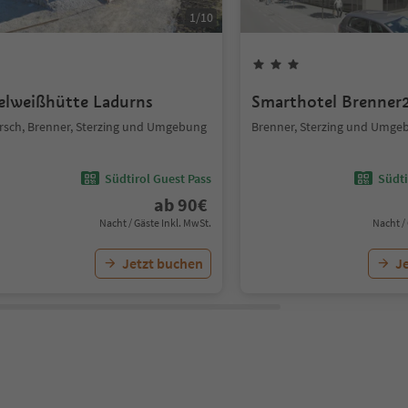
1
/
10
elweißhütte Ladurns
Smarthotel Brenner
ersch, Brenner, Sterzing und Umgebung
Brenner, Sterzing und Umge
Südtirol Guest Pass
Südti
ab
90
€
Nacht / Gäste Inkl. MwSt.
Nacht /
Jetzt buchen
J