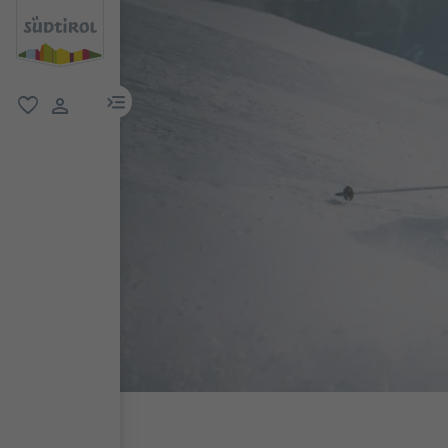
menu link
favorit
user link