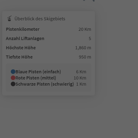
Überblick des Skigebiets
Pistenkilometer
20 Km
Anzahl Liftanlagen
5
Höchste Höhe
1,860 m
Tiefste Höhe
950 m
Blaue Pisten (einfach)
6 Km
Rote Pisten (mittel)
10 Km
Schwarze Pisten (schwierig)
1 Km