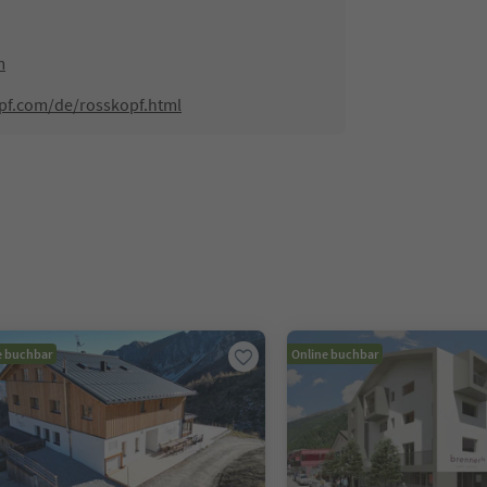
m
pf.com/de/rosskopf.html
e buchbar
Online buchbar