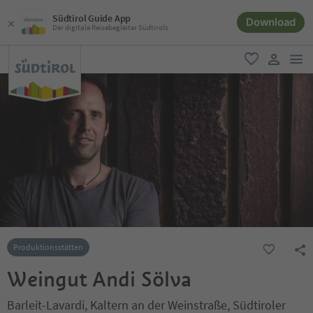
Südtirol Guide App
Download
Der digitale Reisebegleiter Südtirols
men
favorit
user lin
Produktionsstätten
Weingut Andi Sölva
Barleit-Lavardi, Kaltern an der Weinstraße, Südtiroler