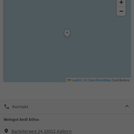
+
−
Leaflet
|
©
OpenStreetMap
Contributors
Kontakt
Weingut Andi Sölva
Barleiterweg 24,39052,Kaltern