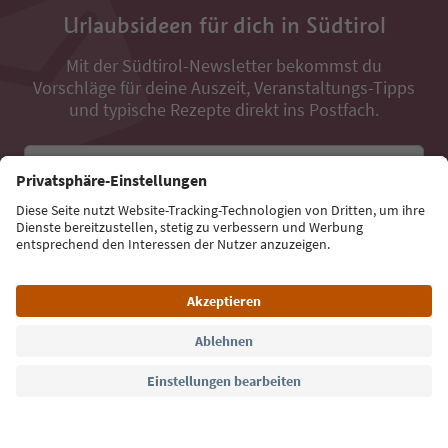
Urlaubsideen für dich in Südtirol
Mit der Südtirol-Newsletter bekommst du
Vorschläge für deine Auszeit, Veranstaltungs-Tipps
und typische Rezepte direkt ins Postfach.
E-Mail Adresse
Jetzt anmelden