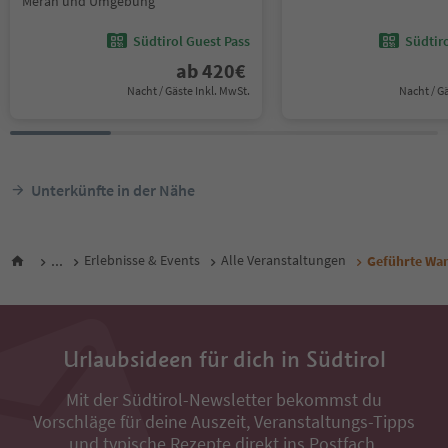
Meran und Umgebung
Südtirol Guest Pass
Südtir
ab
420
€
Nacht / Gäste Inkl. MwSt.
Nacht / G
Unterkünfte in der Nähe
...
Erlebnisse & Events
Alle Veranstaltungen
Geführte Wa
Urlaubsideen für dich in Südtirol
Mit der Südtirol-Newsletter bekommst du
Vorschläge für deine Auszeit, Veranstaltungs-Tipps
und typische Rezepte direkt ins Postfach.