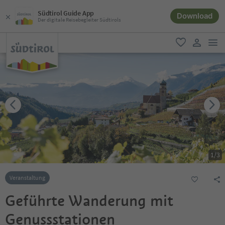
Südtirol Guide App
Download
Der digitale Reisebegleiter Südtirols
men
favorit
user lin
1
/
3
Veranstaltung
Geführte Wanderung mit
Genussstationen