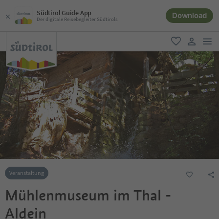
Südtirol Guide App
Download
Der digitale Reisebegleiter Südtirols
men
favorit
user lin
Veranstaltung
Mühlenmuseum im Thal -
Aldein