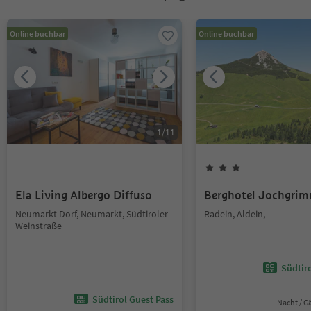
Online buchbar
Online buchbar
1
/
11
Ela Living Albergo Diffuso
Berghotel Jochgri
Neumarkt Dorf, Neumarkt, Südtiroler
Radein, Aldein,
Weinstraße
Südtir
Südtirol Guest Pass
Nacht / G