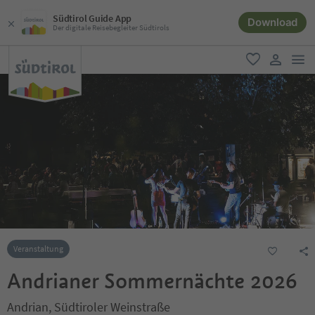
Südtirol Guide App
Download
Der digitale Reisebegleiter Südtirols
men
favorit
user lin
Veranstaltung
Andrianer Sommernächte 2026
Andrian, Südtiroler Weinstraße