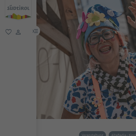
menu link
favorit
user link
Veranstaltung
AltaBadia - Kin