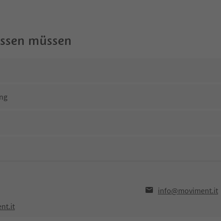
wissen müssen
ng
info@moviment.it
nt.it