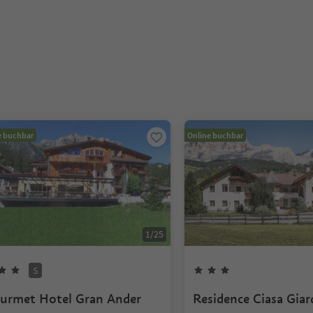
e buchbar
Online buchbar
1
/
25
S
urmet Hotel Gran Ander
Residence Ciasa Gia