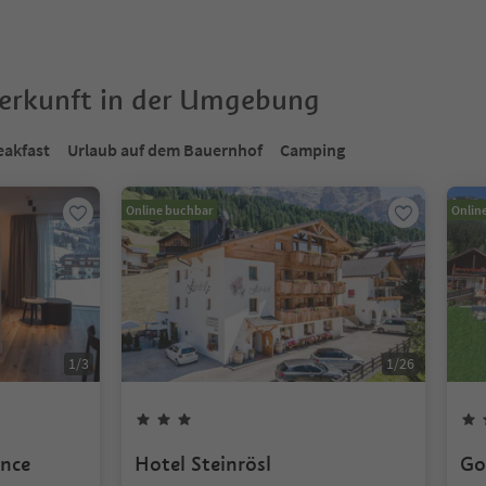
terkunft in der Umgebung
eakfast
Urlaub auf dem Bauernhof
Camping
Online buchbar
Onlin
1
/
3
1
/
26
ence
Hotel Steinrösl
Go