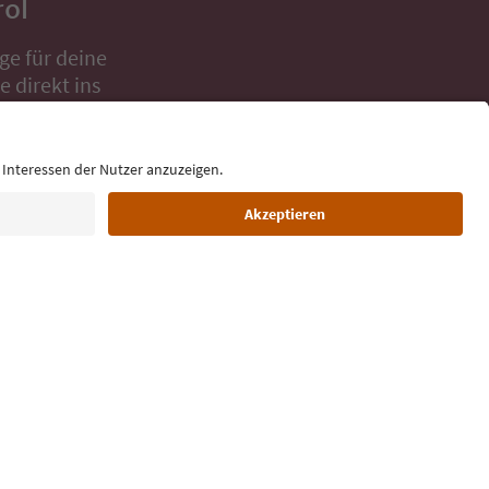
rol
ge für deine
 direkt ins
Sprache: Deutsch