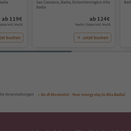
Badia
San Cassiano, Badia, Dolomitenregion Alta
Bad
Badia
ab
119
€
ab
124
€
Gäste Inkl. MwSt.
Nacht / Gäste Inkl. MwSt.
tzt buchen
Jetzt buchen
lle Veranstaltungen
De dl Movimënt - Your energy day in Alta Badia!