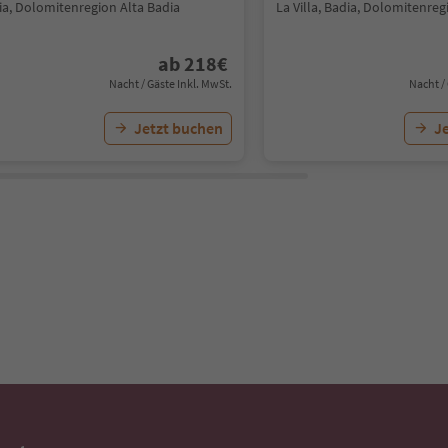
ia, Dolomitenregion Alta Badia
La Villa, Badia, Dolomitenreg
ab
218
€
Nacht / Gäste Inkl. MwSt.
Nacht /
Jetzt buchen
J