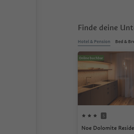
Finde deine Un
Hotel & Pension
Bed & Br
Online buchbar
S
Noe Dolomite Resid