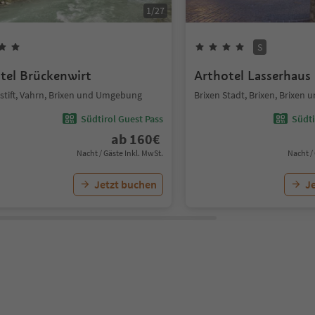
1
/
27
S
tel Brückenwirt
Arthotel Lasserhaus
stift, Vahrn, Brixen und Umgebung
Brixen Stadt, Brixen, Brixe
Südtirol Guest Pass
Südti
ab
160
€
Nacht / Gäste Inkl. MwSt.
Nacht /
Jetzt buchen
J