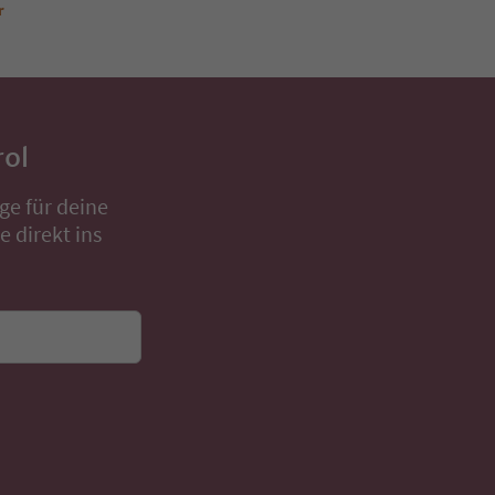
r
rol
ge für deine
 direkt ins