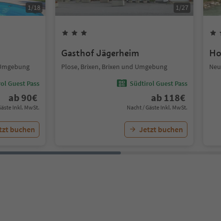
1
/
18
1
/
27
Gasthof Jägerheim
Ho
d Umgebung
Plose, Brixen, Brixen und Umgebung
Neu
ol Guest Pass
Südtirol Guest Pass
ab
90
€
ab
118
€
Gäste Inkl. MwSt.
Nacht / Gäste Inkl. MwSt.
tzt buchen
Jetzt buchen