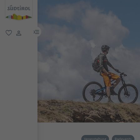
menu link
favorit
user link
Veranstaltung
Radevents