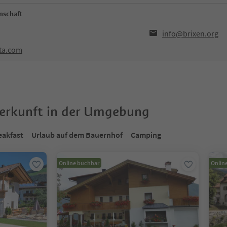
nschaft
info@brixen.org
sta.com
terkunft in der Umgebung
eakfast
Urlaub auf dem Bauernhof
Camping
Online buchbar
Onlin