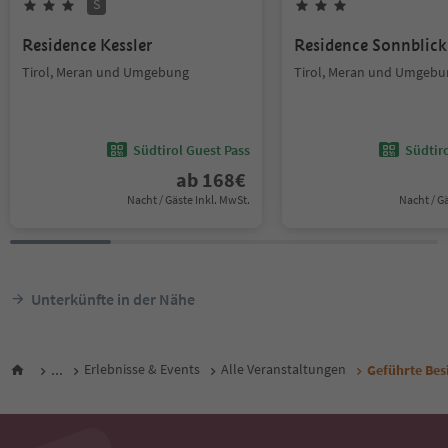
S
Residence Kessler
Residence Sonnblick
Tirol, Meran und Umgebung
Tirol, Meran und Umgebu
Südtirol Guest Pass
Südtir
ab
168
€
Nacht / Gäste Inkl. MwSt.
Nacht / G
Unterkünfte in der Nähe
...
Erlebnisse & Events
Alle Veranstaltungen
Geführte Besi