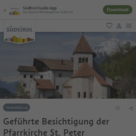
Südtirol Guide App
Download
Der digitale Reisebegleiter Südtirols
men
favorit
user lin
Veranstaltung
Geführte Besichtigung der
Pfarrkirche St. Peter