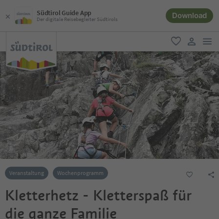
Südtirol Guide App
Download
Der digitale Reisebegleiter Südtirols
men
favorit
user lin
Veranstaltung
Wochenprogramm
Kletterhetz - Kletterspaß für
die ganze Familie