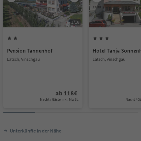
1
/
18
Pension Tannenhof
Hotel Tanja Sonnen
Latsch, Vinschgau
Latsch, Vinschgau
ab
118
€
Nacht / Gäste Inkl. MwSt.
Nacht / G
Unterkünfte in der Nähe