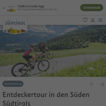
Südtirol Guide App
Download
Der digitale Reisebegleiter Südtirols
men
favorit
user lin
Veranstaltung
Entdeckertour in den Süden
Südtirols