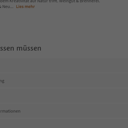
 dem Kreativität auf Natur trifft. Weingut & Brennerei.
 & Neu
...
Lies mehr
wissen müssen
ng
ormationen