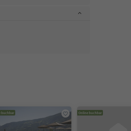
e buchbar
Online buchbar