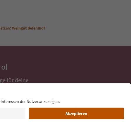
etzan: Weingut Befehlhof
rol
ge für deine
 direkt ins