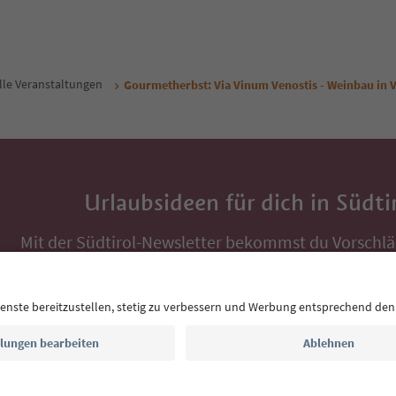
lle Veranstaltungen
Gourmetherbst: Via Vinum Venostis - Weinbau in V
Urlaubsideen für dich in Südti
Mit der Südtirol-Newsletter bekommst du Vorschlä
Auszeit, Veranstaltungs-Tipps und typische Rezepte
Postfach.
E-Mail Adresse