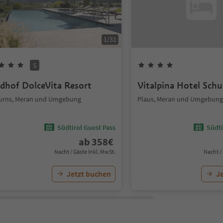
1
/
31
S
ldhof DolceVita Resort
Vitalpina Hotel Schu
urns, Meran und Umgebung
Plaus, Meran und Umgebung
Südtirol Guest Pass
Südti
ab
358
€
Nacht / Gäste Inkl. MwSt.
Nacht /
Jetzt buchen
J