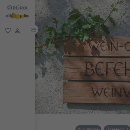
menu link
favorit
user link
Veranstaltung
Önotourismus