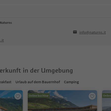
 Naturns
info@naturns.it
.it
terkunft in der Umgebung
eakfast
Urlaub auf dem Bauernhof
Camping
Online buchbar
Onlin