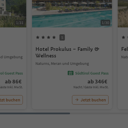
1
/
31
1
/
30
S
Hotel Prokulus – Family &
Fe
Wellness
 und Umgebung
Nat
Naturns, Meran und Umgebung
ol Guest Pass
Südtirol Guest Pass
ab
86
€
ab
346
€
Gäste Inkl. MwSt.
Nacht / Gäste Inkl. MwSt.
tzt buchen
Jetzt buchen