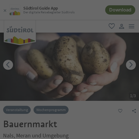
Südtirol Guide App
Download
Der digitale Reisebegleiter Südtirols
men
favorit
user lin
1
/
3
Veranstaltung
Wochenprogramm
Bauernmarkt
Nals, Meran und Umgebung