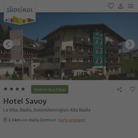
men
favorit
user lin
1
/
31
Online buchbar
Hotel Savoy
La Villa, Badia, Dolomitenregion Alta Badia
3.3 km
von Badia Zentrum
Karte anzeigen