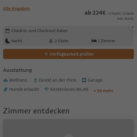
Alle Angaben
ab
224
€
/ 1 Nacht / 2 Gäste
Inkl. MwSt.
Buchungsdetails bearbeiten
Check-in- und Check-out-Daten
Nacht
2
Gäste
1
Zimmer
Verfügbarkeit prüfen
Ausstattung
Wellness
Direkt an der Piste
Garage
Hunde erlaubt
Kostenloses WLAN
+ 33 mehr
Zimmer entdecken