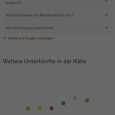
entfernt?
Hat Hotel Savoy ein Restaurant vor Ort?
Hat Hotel Savoy einen Pool?
Weitere
3
Fragen anzeigen
Erhalten die Gäste von Hotel Savoy einen Südtirol
Sind Haustiere in der Unterkunft Hotel Savoy erlaubt?
Welche Services bietet Hotel Savoy?
Guestpass?
Weitere Unterkünfte in der Nähe