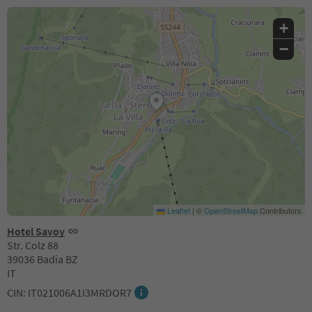
+
−
Leaflet
|
©
OpenStreetMap
Contributors
Hotel Savoy
Str. Colz 88
39036 Badia BZ
IT
CIN: IT021006A1I3MRDOR7