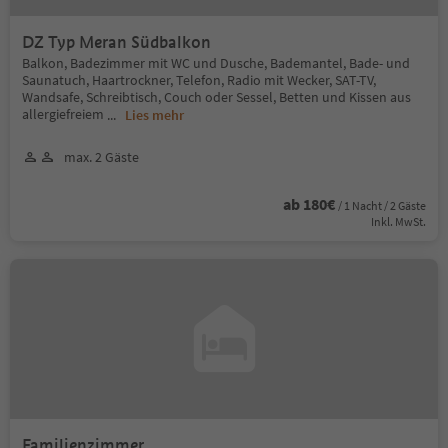
DZ Typ Meran Südbalkon
Balkon, Badezimmer mit WC und Dusche, Bademantel, Bade- und
Saunatuch, Haartrockner, Telefon, Radio mit Wecker, SAT-TV,
Wandsafe, Schreibtisch, Couch oder Sessel, Betten und Kissen aus
allergiefreiem
...
Lies mehr
max. 2 Gäste
ab 180€
/ 1 Nacht / 2 Gäste
Inkl. MwSt.
Familienzimmer