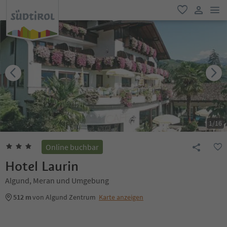
men
favorit
user lin
1
/
16
Online buchbar
Hotel Laurin
Algund, Meran und Umgebung
512 m
von Algund Zentrum
Karte anzeigen