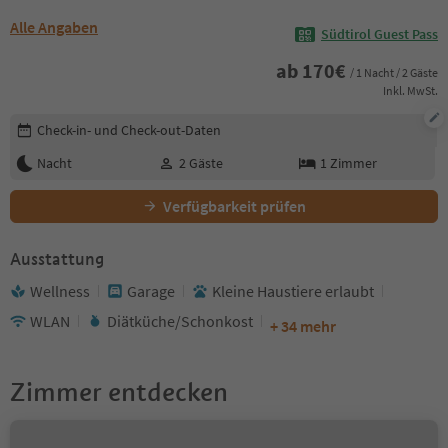
Alle Angaben
Südtirol Guest Pass
ab
170
€
/ 1 Nacht / 2 Gäste
Inkl. MwSt.
Buchungsdetails bearbeiten
Check-in- und Check-out-Daten
Nacht
2
Gäste
1
Zimmer
Verfügbarkeit prüfen
Ausstattung
Wellness
Garage
Kleine Haustiere erlaubt
WLAN
Diätküche/Schonkost
+ 34 mehr
Zimmer entdecken