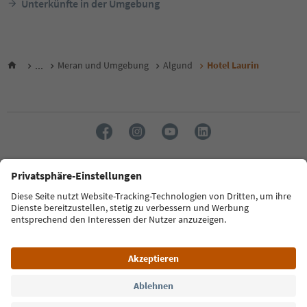
Unterkünfte in der Umgebung
...
Meran und Umgebung
Algund
Hotel Laurin
Sprache: Deutsch
FAQ
Kontakt
Presse
MICE
Datenschutzerklärung
AGB
Impressum
Cookie Policy
Film commission
Über uns
Zugänglichkeitserklärung
Südtirol B2B
© 2026 IDM Südtirol