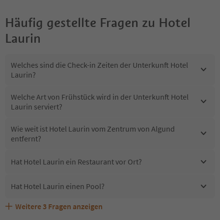
Häufig gestellte Fragen zu
Hotel
Laurin
Welches sind die Check-in Zeiten der Unterkunft Hotel
Laurin?
Welche Art von Frühstück wird in der Unterkunft Hotel
Laurin serviert?
Wie weit ist Hotel Laurin vom Zentrum von Algund
entfernt?
Hat Hotel Laurin ein Restaurant vor Ort?
Hat Hotel Laurin einen Pool?
Weitere
3
Fragen anzeigen
Erhalten die Gäste von Hotel Laurin einen Südtirol
Sind Haustiere in der Unterkunft Hotel Laurin erlaubt?
Welche Services bietet Hotel Laurin?
Guestpass?