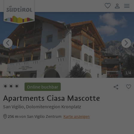
men
favorit
user lin
1
/
4
Online buchbar
Apartments Ciasa Mascotte
San Vigilio, Dolomitenregion Kronplatz
256 m
von San Vigilio Zentrum
Karte anzeigen