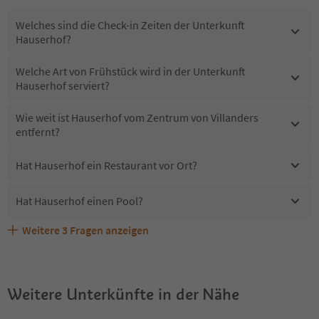
Welches sind die Check-in Zeiten der Unterkunft
Hauserhof?
Welche Art von Frühstück wird in der Unterkunft
Hauserhof serviert?
Wie weit ist Hauserhof vom Zentrum von Villanders
entfernt?
Hat Hauserhof ein Restaurant vor Ort?
Hat Hauserhof einen Pool?
Weitere
3
Fragen anzeigen
Erhalten die Gäste von Hauserhof einen Südtirol
Sind Haustiere in der Unterkunft Hauserhof erlaubt?
Welche Services bietet Hauserhof?
Guestpass?
Weitere Unterkünfte in der Nähe