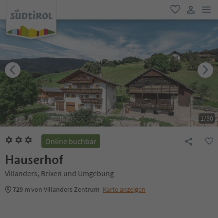
men
favorit
user lin
1
/
30
Online buchbar
Hauserhof
Villanders, Brixen und Umgebung
729 m
von Villanders Zentrum
Karte anzeigen