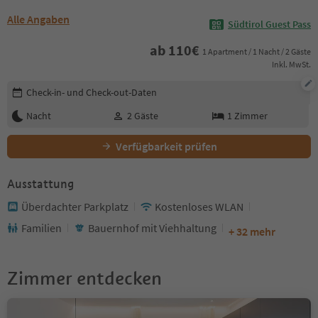
Alle Angaben
Südtirol Guest Pass
ab
110
€
1 Apartment / 1 Nacht / 2 Gäste
Inkl. MwSt.
Buchungsdetails bearbeiten
Check-in- und Check-out-Daten
Nacht
2
Gäste
1
Zimmer
Verfügbarkeit prüfen
Ausstattung
Überdachter Parkplatz
Kostenloses WLAN
Familien
Bauernhof mit Viehhaltung
+ 32 mehr
Zimmer entdecken