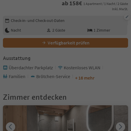
ab
158
€
1 Apartment / 1 Nacht / 2 Gäste
Inkl. MwSt.
Buchungsdetails bearbeiten
Check-in- und Check-out-Daten
Nacht
2
Gäste
1
Zimmer
Verfügbarkeit prüfen
Ausstattung
Überdachter Parkplatz
Kostenloses WLAN
Familien
Brötchen-Service
+ 16 mehr
Zimmer entdecken