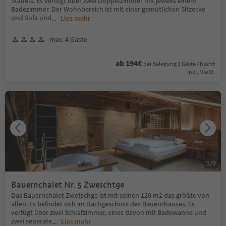
Stadels. Es verfügt über zwei Doppelzimmer mit jeweils einem
Badezimmer. Der Wohnbereich ist mit einer gemütlichen Sitzecke
und Sofa und
...
Lies mehr
max. 4 Gäste
ab 194€
bei Belegung 2 Gäste / Nacht
Inkl. MwSt.
1
/
9
Bauernchalet Nr. 5 Zweschtge
Das Bauernchalet Zwetschge ist mit seinen 120 m2 das größte von
allen. Es befindet sich im Dachgeschoss des Bauernhauses. Es
verfügt über zwei Schlafzimmer, eines davon mit Badewanne und
zwei separate
...
Lies mehr