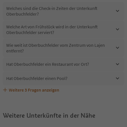
Welches sind die Check-in Zeiten der Unterkunft
Oberbuchfelder?
Welche Art von Frühstück wird in der Unterkunft
Oberbuchfelder serviert?
Wie weit ist Oberbuchfelder vom Zentrum von Lajen
entfernt?
Hat Oberbuchfelder ein Restaurant vor Ort?
Hat Oberbuchfelder einen Pool?
Weitere
3
Fragen anzeigen
Sind Haustiere in der Unterkunft Oberbuchfelder
Erhalten die Gäste von Oberbuchfelder einen Südtirol
Welche Services bietet Oberbuchfelder?
erlaubt?
Guestpass?
Weitere Unterkünfte in der Nähe