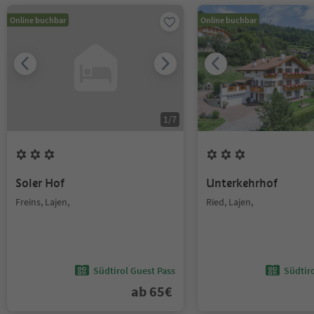
Online buchbar
Online buchbar
1
/
7
Soler Hof
Unterkehrhof
Freins, Lajen,
Ried, Lajen,
Südtirol Guest Pass
Südtir
ab
65
€