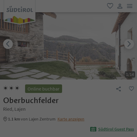
men
favorit
user lin
1
/
14
Online buchbar
Oberbuchfelder
Ried, Lajen
1.1 km
von Lajen Zentrum
Karte anzeigen
Südtirol Guest Pass