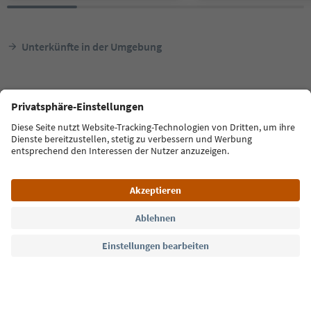
Unterkünfte in der Umgebung
Lajen
Oberbuchfelder
Sprache: Deutsch
FAQ
Kontakt
Presse
MICE
Datenschutzerklärung
AGB
Impressum
Cookie Policy
Film commission
Über uns
Zugänglichkeitserklärung
Südtirol B2B