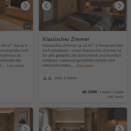
1
/
4
1
/
3
Klassisches Zimmer
60 m² · bis zu 6
Klassisches Zimmer ca. 23 m² · 2 Personen Hell
rivatsphäre und
und einladend – unser Klassisches Zimmer ist
 Rhythmus zu
für alle gedacht, die Schlichtheit und Komfort
erbindet die
schätzen. Liebevoll gestaltete Details und
n
natürliche Mater
...
Lies mehr
...
Lies mehr
max. 2 Gäste
ab 200€
/ 1 Nacht / 2 Gäste
Inkl. MwSt.