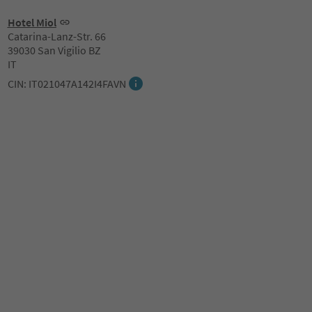
Hotel Miol
Catarina-Lanz-Str. 66
39030 San Vigilio BZ
IT
CIN: IT021047A142I4FAVN