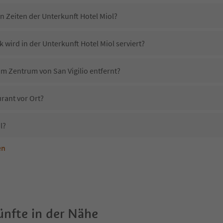
n Zeiten der Unterkunft Hotel Miol?
 wird in der Unterkunft Hotel Miol serviert?
vom Zentrum von San Vigilio entfernt?
urant vor Ort?
l?
en
terkunft Hotel Miol erlaubt?
otel Miol?
Erhalten die Gäste von Hotel Miol einen Südtirol Guestpass?
nfte in der Nähe