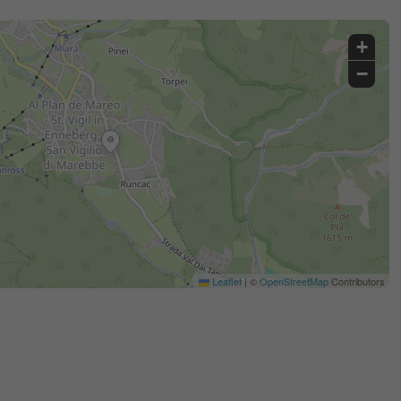
+
−
Leaflet
|
©
OpenStreetMap
Contributors