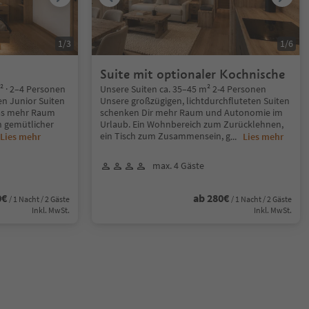
1
/
3
1
/
6
Suite mit optionaler Kochnische
² · 2–4 Personen
Unsere Suiten ca. 35–45 m² 2-4 Personen
n Junior Suiten
Unsere großzügigen, lichtdurchfluteten Suiten
twas mehr Raum
schenken Dir mehr Raum und Autonomie im
n gemütlicher
Urlaub. Ein Wohnbereich zum Zurücklehnen,
ein Tisch zum Zusammensein, g
Lies mehr
...
Lies mehr
max. 4 Gäste
0€
ab 280€
/ 1 Nacht / 2 Gäste
/ 1 Nacht / 2 Gäste
Inkl. MwSt.
Inkl. MwSt.