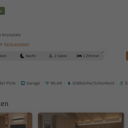
ar
n Kronplatz
um
Karte anzeigen
aten
Nacht
2
Gäste
1
Zimmer
der Piste
Garage
WLAN
Diätküche/Schonkost
S
ken