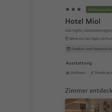
Online buchb
Hotel Miol
San Vigilio, Dolomitenregio
324 m
von San Vigilio Zentr
Buchungsdetails bearbeiten
Check-in- und Check-out-D
Ausstattung
Wellness
Direkt an 
Zimmer entdec