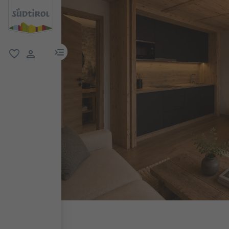
menu link
favorit
user link