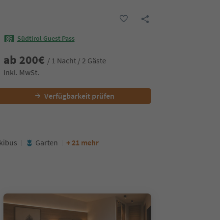
Südtirol Guest Pass
ab
200
€
/ 1 Nacht / 2 Gäste
Inkl. MwSt.
Verfügbarkeit prüfen
kibus
Garten
+ 21 mehr