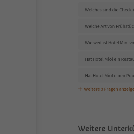
Welches sind die Check-i
Welche Art von Frühstück
Wie weit ist Hotel Miol 
Hat Hotel Miol ein Resta
Hat Hotel Miol einen Poo
Weitere
3
Fragen anzeig
Sind Haustiere in der Un
Welche Services bietet H
Weitere Unterkü