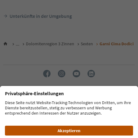
Unterkünfte in der Umgebung
...
Dolomitenregion 3 Zinnen
Sexten
Garni Cima Dodici
Sprache: Deutsch
FAQ
Kontakt
Presse
MICE
Datenschutzerklärung
AGB
Impressum
Cookie Policy
Film commission
Über uns
Zugänglichkeitserklärung
Südtirol B2B