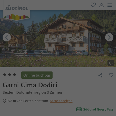
men
favorit
user lin
1
/
9
Online buchbar
Garni Cima Dodici
Sexten, Dolomitenregion 3 Zinnen
928 m
von Sexten Zentrum
Karte anzeigen
Südtirol Guest Pass