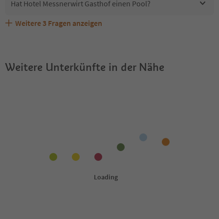
Hat Hotel Messnerwirt Gasthof einen Pool?
Weitere
3
Fragen anzeigen
Sind Haustiere in der Unterkunft Hotel Messnerwirt
Erhalten die Gäste von Hotel Messnerwirt Gasthof einen
Welche Services bietet Hotel Messnerwirt Gasthof?
Gasthof erlaubt?
Südtirol Guestpass?
Weitere Unterkünfte in der Nähe