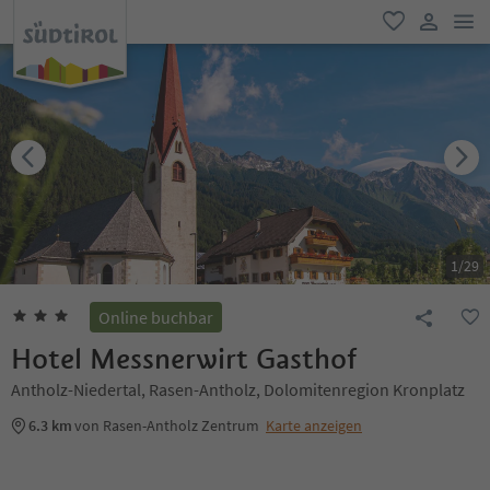
men
favorit
user lin
1
/
29
Online buchbar
Hotel Messnerwirt Gasthof
Antholz-Niedertal, Rasen-Antholz, Dolomitenregion Kronplatz
6.3 km
von Rasen-Antholz Zentrum
Karte anzeigen