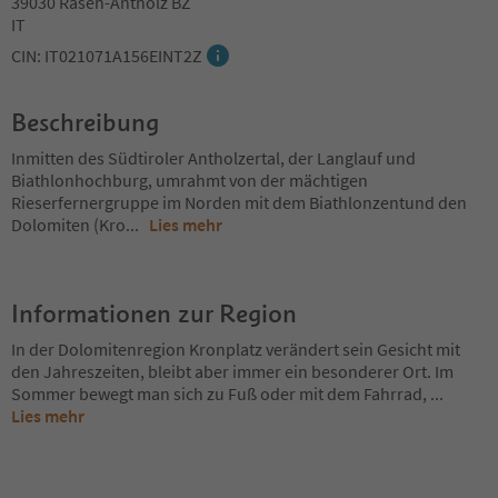
39030 Rasen-Antholz BZ
IT
CIN: IT021071A156EINT2Z
Beschreibung
Inmitten des Südtiroler Antholzertal, der Langlauf und
Biathlonhochburg, umrahmt von der mächtigen
Rieserfernergruppe im Norden mit dem Biathlonzentund den
Dolomiten (Kro
...
Lies mehr
Informationen zur Region
In der Dolomitenregion Kronplatz verändert sein Gesicht mit
den Jahreszeiten, bleibt aber immer ein besonderer Ort. Im
Sommer bewegt man sich zu Fuß oder mit dem Fahrrad,
...
Lies mehr