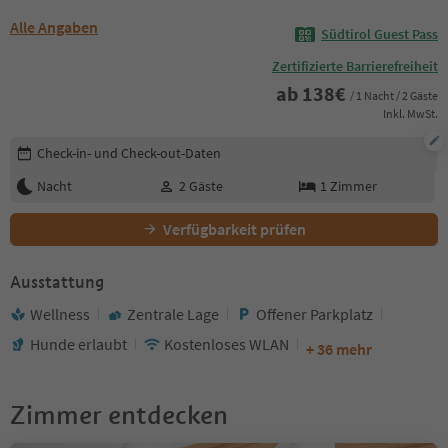
Alle Angaben
Südtirol Guest Pass
Zertifizierte Barrierefreiheit
ab
138
€
/ 1 Nacht / 2 Gäste
Inkl. MwSt.
Buchungsdetails bearbeiten
Check-in- und Check-out-Daten
Nacht
2
Gäste
1
Zimmer
Verfügbarkeit prüfen
Ausstattung
Wellness
Zentrale Lage
Offener Parkplatz
Hunde erlaubt
Kostenloses WLAN
+ 36 mehr
Zimmer entdecken