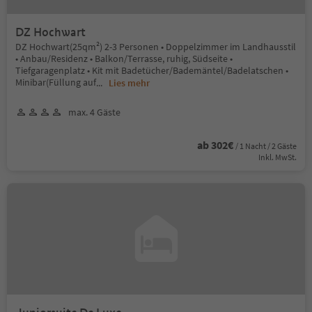
DZ Hochwart
DZ Hochwart(25qm²) 2-3 Personen • Doppelzimmer im Landhausstil
• Anbau/Residenz • Balkon/Terrasse, ruhig, Südseite •
Tiefgaragenplatz • Kit mit Badetücher/Bademäntel/Badelatschen •
Minibar(Füllung auf
...
Lies mehr
max. 4 Gäste
ab 302€
/ 1 Nacht / 2 Gäste
Inkl. MwSt.