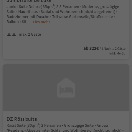
Juniorsuite De Luxe
Junior Suite Deluxe( 35qm²) 2-3 Personen • Moderne, großzügige
Suite • Haupthaus • Schlaf und Wohnbereich(nicht abgetrennt) •
Badezimmer mit Dusche • Teilweise Gartenseite/Straßenseite •
Balkon • Kit
...
Lies mehr
max. 2 Gäste
ab 322€
/ 1 Nacht / 2 Gäste
Inkl. MwSt.
DZ Rösslsuite
Rössl Suite (30qm²) 2 Personen • Großzügige Suite • Anbau
/Residenz • Abgetrennter Schlaf und Wohnbereich(nicht räumlich) •