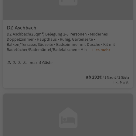
DZ Aschbach
DZ Aschbach(25qm²) Belegung 2-3 Personen • Modernes
Doppelzimmer • Haupthaus • Ruhig, Gartenseite •
Balkon/Terrasse/Südseite • Badezimmer mit Dusche • Kit mit
Badetücher/Bademäntel/Badelatschen • Min
...
Lies mehr
max. 4 Gäste
ab 292€
/ 1 Nacht / 2 Gäste
Inkl. MwSt.