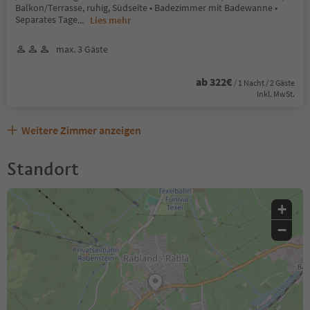
Balkon/Terrasse, ruhig, Südseite • Badezimmer mit Badewanne •
Separates Tage
...
Lies mehr
max. 3 Gäste
ab 322€
/ 1 Nacht / 2 Gäste
Inkl. MwSt.
Weitere Zimmer anzeigen
Standort
+
−