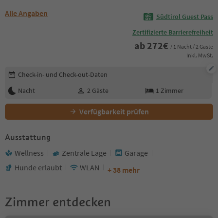
Alle Angaben
Südtirol Guest Pass
Zertifizierte Barrierefreiheit
ab
272
€
/ 1 Nacht / 2 Gäste
Inkl. MwSt.
Buchungsdetails bearbeiten
Check-in- und Check-out-Daten
Nacht
2
Gäste
1
Zimmer
Verfügbarkeit prüfen
Ausstattung
Wellness
Zentrale Lage
Garage
Hunde erlaubt
WLAN
+ 38 mehr
Zimmer entdecken