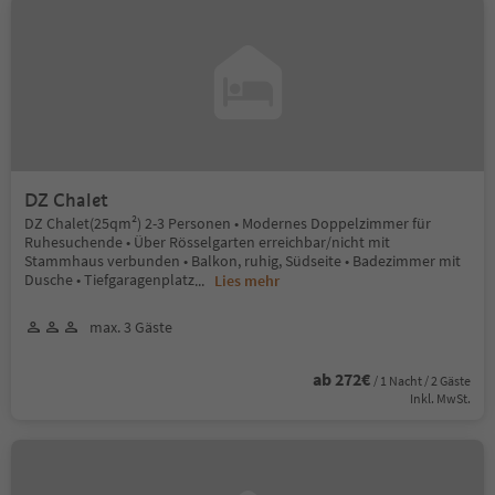
DZ Chalet
DZ Chalet(25qm²) 2-3 Personen • Modernes Doppelzimmer für
Ruhesuchende • Über Rösselgarten erreichbar/nicht mit
Stammhaus verbunden • Balkon, ruhig, Südseite • Badezimmer mit
Dusche • Tiefgaragenplatz
...
Lies mehr
max. 3 Gäste
ab 272€
/ 1 Nacht / 2 Gäste
Inkl. MwSt.