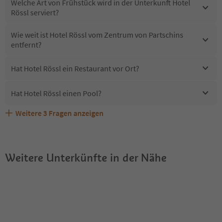
Welche Art von Frühstück wird in der Unterkunft Hotel
Rössl serviert?
Wie weit ist Hotel Rössl vom Zentrum von Partschins
entfernt?
Hat Hotel Rössl ein Restaurant vor Ort?
Hat Hotel Rössl einen Pool?
Weitere
3
Fragen anzeigen
Erhalten die Gäste von Hotel Rössl einen Südtirol
Sind Haustiere in der Unterkunft Hotel Rössl erlaubt?
Welche Services bietet Hotel Rössl?
Guestpass?
Weitere Unterkünfte in der Nähe