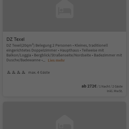
DZ Texel
DZ Texel(20qm²) Belegung 2 Personen • Kleines, traditionell
eingerichtetes Doppelzimmer • Haupthaus • Teilweise mit
Balkon/Loggia • Bergblick/Straßenseite/Nordseite • Badezimmer mit
Dusche/Badewanne •
...
Lies mehr
max. 4 Gäste
ab 272€
/ 1 Nacht / 2 Gäste
Inkl. MwSt.