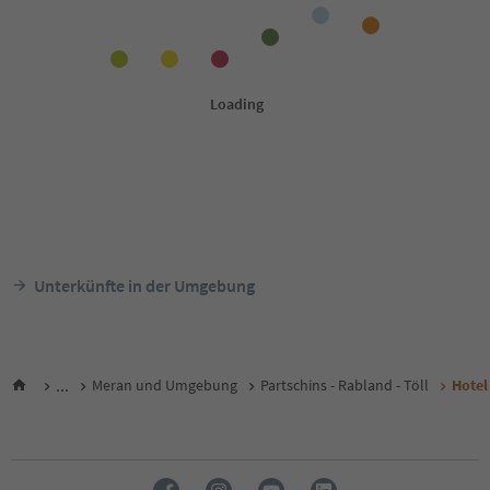
Unterkünfte in der Umgebung
...
Meran und Umgebung
Partschins - Rabland - Töll
Hotel