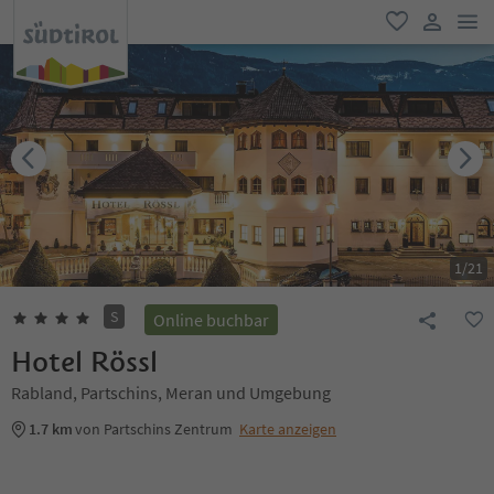
men
favorit
user lin
1
/
21
S
Online buchbar
Hotel Rössl
Rabland, Partschins, Meran und Umgebung
1.7 km
von Partschins Zentrum
Karte anzeigen