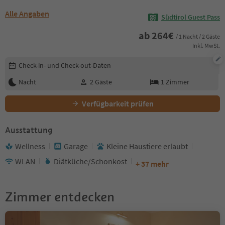
Alle Angaben
Südtirol Guest Pass
ab
264
€
/ 1 Nacht / 2 Gäste
Inkl. MwSt.
Buchungsdetails bearbeiten
Check-in- und Check-out-Daten
Nacht
2
Gäste
1
Zimmer
Verfügbarkeit prüfen
Ausstattung
Wellness
Garage
Kleine Haustiere erlaubt
WLAN
Diätküche/Schonkost
+ 37 mehr
Zimmer entdecken