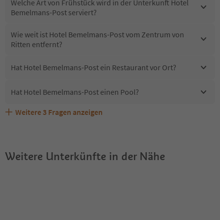
Welche Art von Frühstück wird in der Unterkunft Hotel
Bemelmans-Post serviert?
Wie weit ist Hotel Bemelmans-Post vom Zentrum von
Ritten entfernt?
Hat Hotel Bemelmans-Post ein Restaurant vor Ort?
Hat Hotel Bemelmans-Post einen Pool?
Weitere
3
Fragen anzeigen
Sind Haustiere in der Unterkunft Hotel Bemelmans-Post
Erhalten die Gäste von Hotel Bemelmans-Post einen
Welche Services bietet Hotel Bemelmans-Post?
erlaubt?
Südtirol Guestpass?
Weitere Unterkünfte in der Nähe