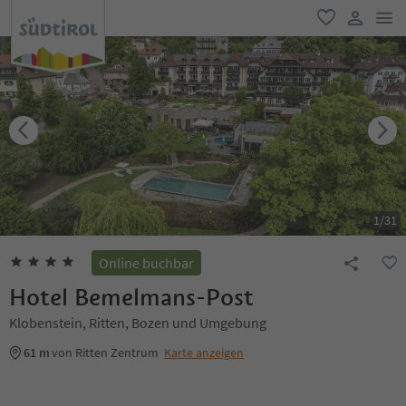
men
favorit
user lin
1
/
31
Online buchbar
Hotel Bemelmans-Post
Klobenstein, Ritten, Bozen und Umgebung
61 m
von Ritten Zentrum
Karte anzeigen