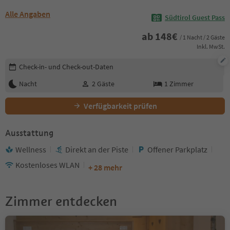
Alle Angaben
Südtirol Guest Pass
ab
148
€
/ 1 Nacht / 2 Gäste
Inkl. MwSt.
Buchungsdetails bearbeiten
Check-in- und Check-out-Daten
Nacht
2
Gäste
1
Zimmer
Verfügbarkeit prüfen
Ausstattung
Wellness
Direkt an der Piste
Offener Parkplatz
Kostenloses WLAN
+ 28 mehr
Zimmer entdecken