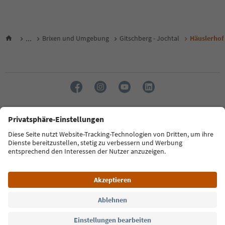
...
Brixen und Umgebung
Gitschberg - Jochtal
Häuslerhof
Sprache: Deutsch
FAQ
Kontakt
Presse
MICE
Datenschutzerklärung
AGB
Impressum
Cookie Policy
Film commission
Über uns
Zugänglichkeitserklärung
Südtirol B2B
© 2026 IDM Südtirol