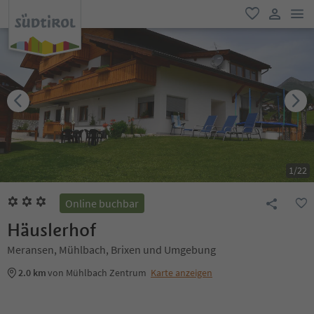
men
favorit
user lin
1
/
22
Online buchbar
Häuslerhof
Meransen, Mühlbach, Brixen und Umgebung
2.0 km
von Mühlbach Zentrum
Karte anzeigen