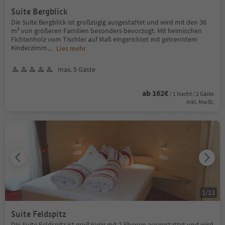
Suite Bergblick
Die Suite Bergblick ist großzügig ausgestattet und wird mit den 36
m² von größeren Familien besonders bevorzugt. Mit heimischen
Fichtenholz vom Tischler auf Maß eingerichtet mit getrenntem
Kinderzimm
...
Lies mehr
max. 5 Gäste
ab 162€
/ 1 Nacht / 2 Gäste
Inkl. MwSt.
1
/
13
Suite Feldspitz
Die Suite Feldspitz ist großzügig mit 2 Ebenen ausgestattet und wird