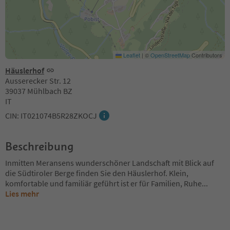
Leaflet
|
©
OpenStreetMap
Contributors
Häuslerhof
Ausserecker Str. 12
39037 Mühlbach BZ
IT
CIN: IT021074B5R28ZKOCJ
Beschreibung
Inmitten Meransens wunderschöner Landschaft mit Blick auf
die Südtiroler Berge finden Sie den Häuslerhof. Klein,
komfortable und familiär geführt ist er für Familien, Ruhe
...
Lies mehr