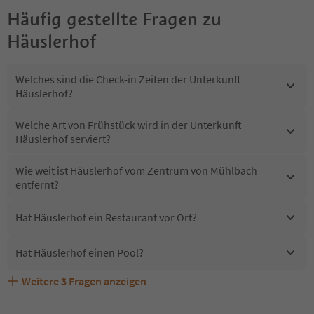
Häufig gestellte Fragen zu
Häuslerhof
Welches sind die Check-in Zeiten der Unterkunft
Häuslerhof?
Welche Art von Frühstück wird in der Unterkunft
Häuslerhof serviert?
Wie weit ist Häuslerhof vom Zentrum von Mühlbach
entfernt?
Hat Häuslerhof ein Restaurant vor Ort?
Hat Häuslerhof einen Pool?
Weitere
3
Fragen anzeigen
Erhalten die Gäste von Häuslerhof einen Südtirol
Sind Haustiere in der Unterkunft Häuslerhof erlaubt?
Welche Services bietet Häuslerhof?
Guestpass?