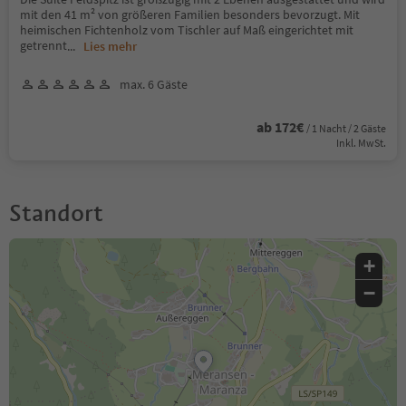
mit den 41 m² von größeren Familien besonders bevorzugt. Mit
heimischen Fichtenholz vom Tischler auf Maß eingerichtet mit
getrennt
...
Lies mehr
max. 6 Gäste
ab 172€
/ 1 Nacht / 2 Gäste
Inkl. MwSt.
Standort
+
−