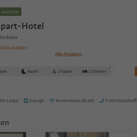
e buchbar
part-Hotel
lta Badia
Karte anzeigen
Alle Angaben
aten
Nacht
2
Gäste
1
Zimmer
der Loipe
Garage
Kostenloses WLAN
Frühstücksbuff
ken