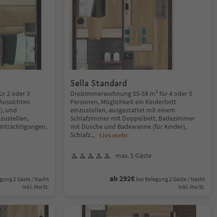
Sella Standard
r 2 oder 3
Dreizimmerwohnung 55-58 m² für 4 oder 5
Aussichten
Personen, Möglichkeit ein Kinderbett
), und
einzustellen, ausgestattet mit einem
nzustellen,
Schlafzimmer mit Doppelbett, Badezimmer
inträchtigungen,
mit Dusche und Badewanne (für Kinder),
Schlafz
...
Lies mehr
max. 5 Gäste
ab 292€
gung 2 Gäste / Nacht
bei Belegung 2 Gäste / Nacht
Inkl. MwSt.
Inkl. MwSt.