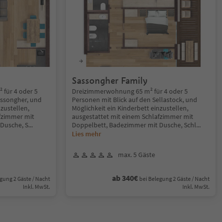
Sassongher Family
für 4 oder 5
Dreizimmerwohnung 65 m² für 4 oder 5
assongher, und
Personen mit Blick auf den Sellastock, und
nzustellen,
Möglichkeit ein Kinderbett einzustellen,
fzimmer mit
ausgestattet mit einem Schlafzimmer mit
Dusche, S
...
Doppelbett, Badezimmer mit Dusche, Schl
...
Lies mehr
max. 5 Gäste
ab 340€
gung 2 Gäste / Nacht
bei Belegung 2 Gäste / Nacht
Inkl. MwSt.
Inkl. MwSt.