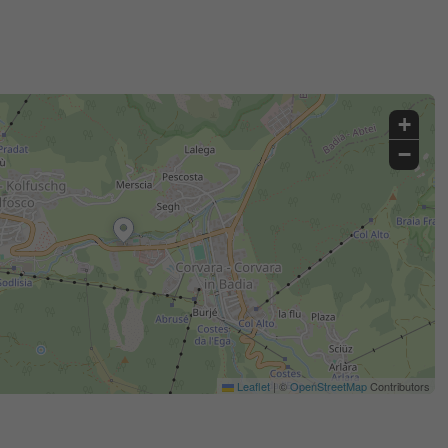
+
−
Leaflet
|
©
OpenStreetMap
Contributors