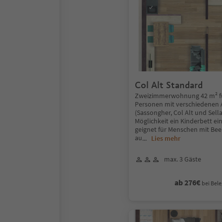
Col Alt Standard
Zweizimmerwohnung 42 m² fü
Personen mit verschiedenen 
(Sassongher, Col Alt und Sella
Möglichkeit ein Kinderbett ei
geignet für Menschen mit Bee
au
...
Lies mehr
max. 3 Gäste
ab 276€
bei Bele