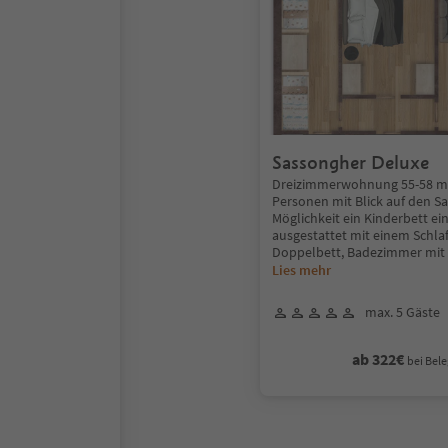
Sassongher Deluxe
Dreizimmerwohnung 55-58 m² 
Personen mit Blick auf den S
Möglichkeit ein Kinderbett ei
ausgestattet mit einem Schla
Doppelbett, Badezimmer mit 
Lies mehr
max. 5 Gäste
ab 322€
bei Bele