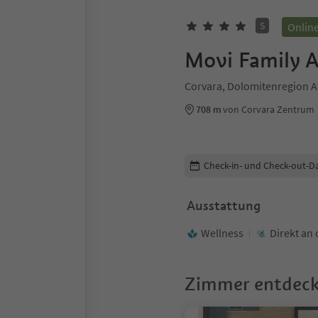
S
Onlin
Movi Family A
Corvara, Dolomitenregion A
708 m
von Corvara Zentrum
Buchungsdetails bearbeiten
Check-in- und Check-out-D
Ausstattung
Wellness
Direkt an 
Zimmer entdec