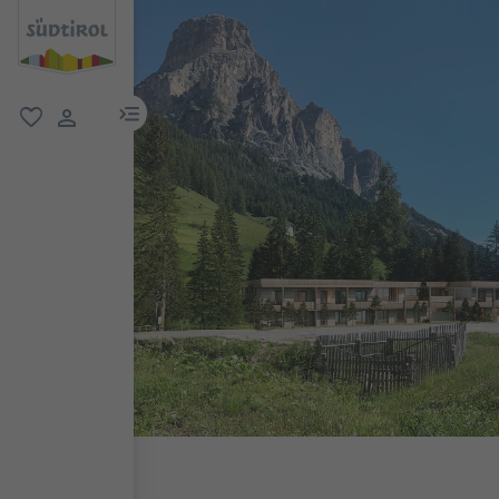
menu link
favorit
user link