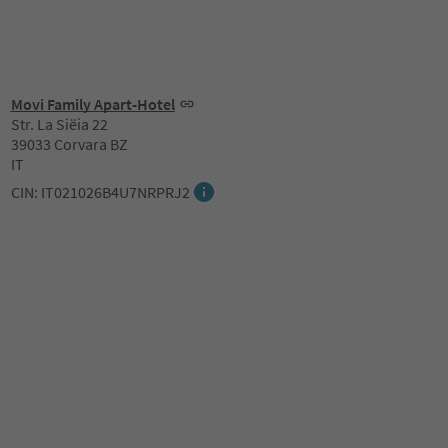
Movi Family Apart-Hotel
Str. La Siëia 22
39033 Corvara BZ
IT
CIN: IT021026B4U7NRPRJ2