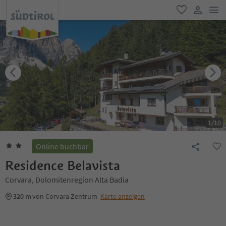
men
favorit
user lin
1
/
10
Online buchbar
Residence Belavista
Corvara, Dolomitenregion Alta Badia
320 m
von Corvara Zentrum
Karte anzeigen