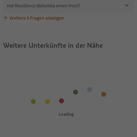
Hat Residence Belavista einen Pool?
Weitere
3
Fragen anzeigen
Sind Haustiere in der Unterkunft Residence Belavista
Erhalten die Gäste von Residence Belavista einen
Welche Services bietet Residence Belavista?
erlaubt?
Südtirol Guestpass?
Weitere Unterkünfte in der Nähe