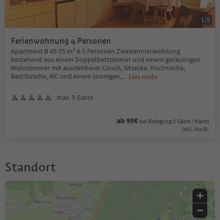
1
/
5
Ferienwohnung 4 Personen
Apartment B 45-55 m² 4-5 Personen Zweizimmerwohnung
bestehend aus einem Doppelbettzimmer und einem geräumigen
Wohnzimmer mit ausziehbarer Couch, Sitzecke, Kochnische,
Bad/Dusche, WC und einem sonnigen
...
Lies mehr
max. 5 Gäste
ab 99€
bei Belegung 2 Gäste / Nacht
Inkl. MwSt.
Standort
+
−