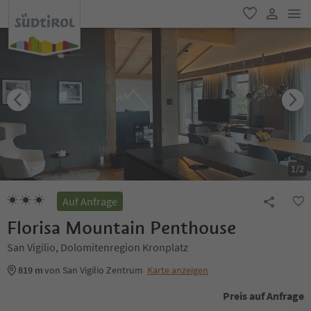
men
favorit
user lin
1
/
2
Auf Anfrage
Florisa Mountain Penthouse
San Vigilio, Dolomitenregion Kronplatz
819 m
von San Vigilio Zentrum
Karte anzeigen
Preis auf Anfrage