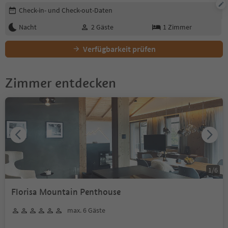
Buchungsdetails bearbeiten
Check-in- und Check-out-Daten
Nacht
2
Gäste
1
Zimmer
Verfügbarkeit prüfen
Zimmer entdecken
1
/
6
Florisa Mountain Penthouse
max. 6 Gäste