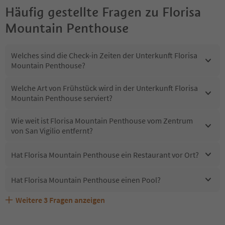
Häufig gestellte Fragen zu
Florisa
Mountain Penthouse
Welches sind die Check-in Zeiten der Unterkunft Florisa
Mountain Penthouse?
Welche Art von Frühstück wird in der Unterkunft Florisa
Mountain Penthouse serviert?
Wie weit ist Florisa Mountain Penthouse vom Zentrum
von San Vigilio entfernt?
Hat Florisa Mountain Penthouse ein Restaurant vor Ort?
Hat Florisa Mountain Penthouse einen Pool?
Weitere
3
Fragen anzeigen
Sind Haustiere in der Unterkunft Florisa Mountain
Erhalten die Gäste von Florisa Mountain Penthouse
Welche Services bietet Florisa Mountain Penthouse?
Penthouse erlaubt?
einen Südtirol Guestpass?