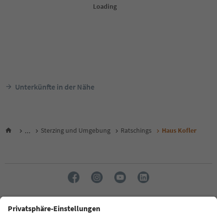
Unterkünfte in der Nähe
...
Sterzing und Umgebung
Ratschings
Haus Kofler
Sprache: Deutsch