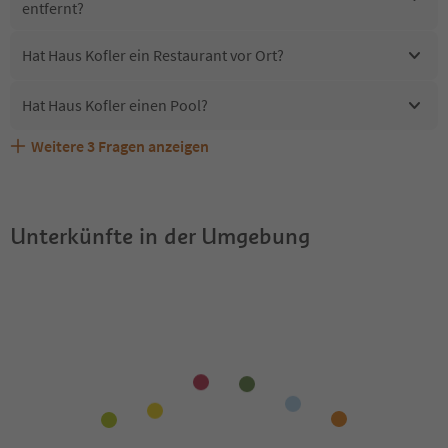
entfernt?
Hat Haus Kofler ein Restaurant vor Ort?
Hat Haus Kofler einen Pool?
Weitere
3
Fragen anzeigen
Erhalten die Gäste von Haus Kofler einen Südtirol
Sind Haustiere in der Unterkunft Haus Kofler erlaubt?
Welche Services bietet Haus Kofler?
Guestpass?
Unterkünfte in der Umgebung