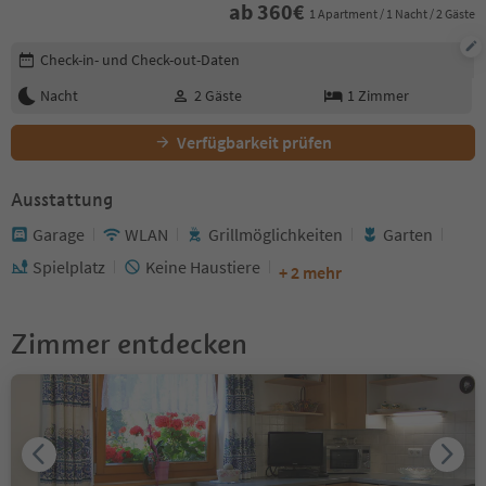
ab
360
€
1 Apartment / 1 Nacht / 2 Gäste
Buchungsdetails bearbeiten
Check-in- und Check-out-Daten
Nacht
2
Gäste
1
Zimmer
Verfügbarkeit prüfen
Ausstattung
Garage
WLAN
Grillmöglichkeiten
Garten
Spielplatz
Keine Haustiere
+ 2 mehr
Zimmer entdecken