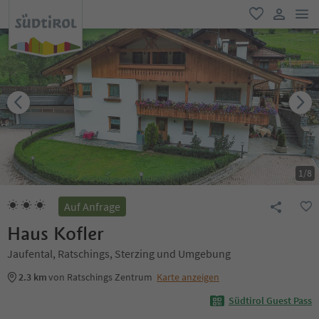
men
favorit
user lin
1
/
8
Auf Anfrage
Haus Kofler
Jaufental, Ratschings, Sterzing und Umgebung
2.3 km
von Ratschings Zentrum
Karte anzeigen
Südtirol Guest Pass